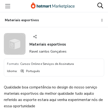
Ir
Ir
Ir
para
para
para
o
o
o
conteúdo
pagamento
rodapé
Materiais esportivos
principal
Materiais esportivos
Ravel santos Gonçalves
Formato
:
Cursos Online e Serviços de Assinatura
Idioma
:
Português
Qualidade boa competência no design do nosso serviço
materiais esportivos da melhor qualidade tudo aquilo
referido ao esporte estara aqui venha experimentar nós de
essa oportunidade