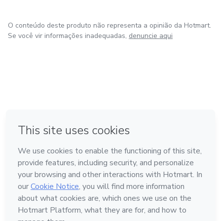
O conteúdo deste produto não representa a opinião da Hotmart.
Se você vir informações inadequadas,
denuncie aqui
em Amsterdam
em Madrid
em Bogotá
Feito com
❤
em Belo Horizonte
na Cidade do México
Conheça a Hotmart
Idioma
Português