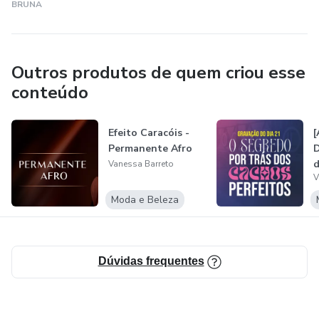
BRUNA
Outros produtos de quem criou esse
conteúdo
Efeito Caracóis -
[
Permanente Afro
D
d
Vanessa Barreto
V
Moda e Beleza
Dúvidas frequentes