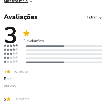
Mostrar mais
@vanessahairr
Avaliações
Filtrar
3
2 avaliações
1
27/09/2023
Bom
DEBORA
5
15/09/2023