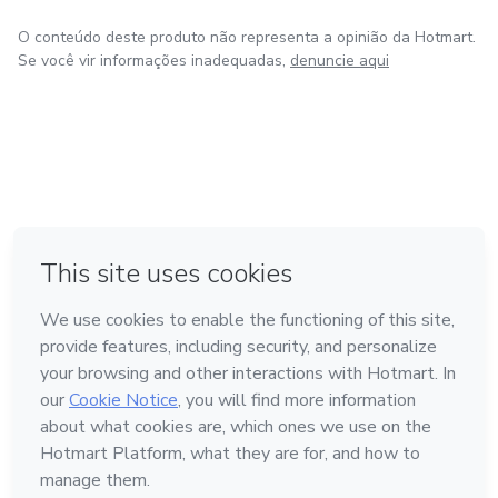
O conteúdo deste produto não representa a opinião da Hotmart.
Se você vir informações inadequadas,
denuncie aqui
em Amsterdam
em Madrid
em Bogotá
Feito com
❤
em Belo Horizonte
na Cidade do México
Conheça a Hotmart
Idioma
Português