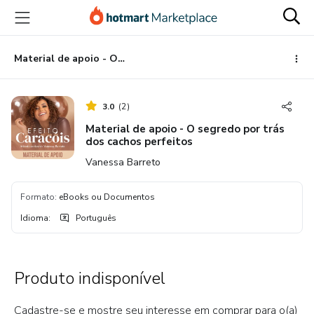
Ir
Ir
Ir
para
para
para
o
o
o
conteúdo
pagamento
rodapé
Material de apoio - O segredo por trás dos cachos perfeitos
principal
3.0
(
2
)
Material de apoio - O segredo por trás
dos cachos perfeitos
Vanessa Barreto
Formato
:
eBooks ou Documentos
Idioma
:
Português
Produto indisponível
Cadastre-se e mostre seu interesse em comprar para o(a)