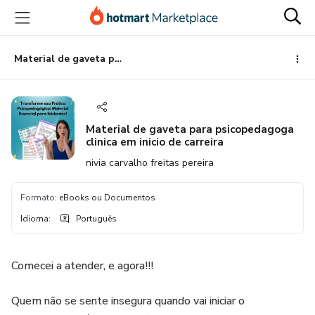
Ir
Ir
Ir
para
para
para
o
o
o
conteúdo
pagamento
rodapé
Material de gaveta para psicopedagoga clinica em inicio de carreira
principal
Material de gaveta para psicopedagoga
clinica em inicio de carreira
nivia carvalho freitas pereira
Formato
:
eBooks ou Documentos
Idioma
:
Português
Comecei a atender, e agora!!!
Quem não se sente insegura quando vai iniciar o