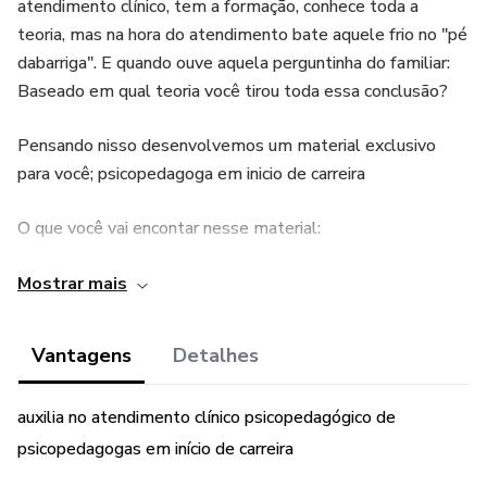
atendimento clínico, tem a formação, conhece toda a
teoria, mas na hora do atendimento bate aquele frio no "pé
dabarriga". E quando ouve aquela perguntinha do familiar:
Baseado em qual teoria você tirou toda essa conclusão?
Pensando nisso desenvolvemos um material exclusivo
para você; psicopedagoga em inicio de carreira
O que você vai encontar nesse material:
Este guia é uma rica fonte de conhecimento que aborda as
Mostrar mais
fases do desenvolvimento infantil através das lentes de
três grandes teóricos; Freud, Wallon e Piaget, no pdf você
Vantagens
Detalhes
vai encontar tabelas descrevendo:
auxilia no atendimento clínico psicopedagógico de
As fases do desenvolvimento infantil - visão clara e
psicopedagogas em início de carreira
objetiva de cada etapa, do desenvolvimento infantil,
características, idade e aprendizagem de cada fase, te