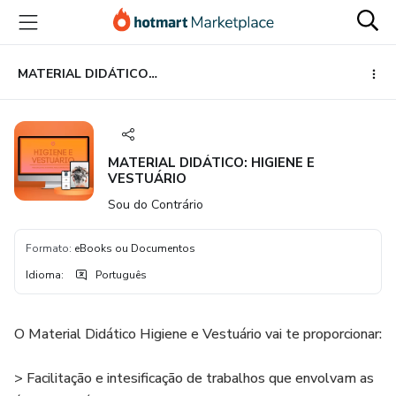
Ir
Ir
Ir
para
para
para
o
o
o
conteúdo
pagamento
rodapé
MATERIAL DIDÁTICO: HIGIENE E VESTUÁRIO
principal
MATERIAL DIDÁTICO: HIGIENE E
VESTUÁRIO
Sou do Contrário
Formato
:
eBooks ou Documentos
Idioma
:
Português
O Material Didático Higiene e Vestuário vai te proporcionar:
> Facilitação e intesificação de trabalhos que envolvam as