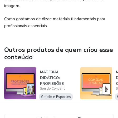
imagem.
> Pessoa passando gilete na perna;
Como gostamos de dizer: materiais fundamentais para
> Papel higiênico;
profissionais essenciais.
> Vaso sanitário;
Outros produtos de quem criou esse
> Perfume;
conteúdo
> Pessoa passando perfume;
MATERIAL
> Toalha;
DIDÁTICO:
PROFISSÕES
> Pessoa passando toalha no rosto;
Sou do Contrário
S
Saúde e Esportes
> Creme;
> Pessoa passando creme no corpo;