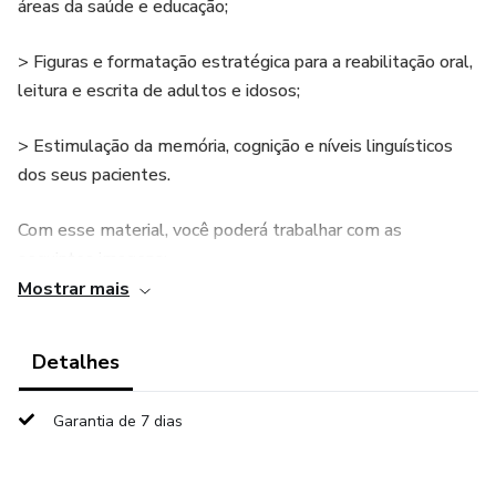
áreas da saúde e educação;
> Figuras e formatação estratégica para a reabilitação oral,
leitura e escrita de adultos e idosos;
> Estimulação da memória, cognição e níveis linguísticos
dos seus pacientes.
Com esse material, você poderá trabalhar com as
seguintes imagens:
Mostrar mais
> Sabonete;
Detalhes
> Pessoa lavando a mão;
Garantia de 7 dias
> Shampoo;
> Pessoa lavando o cabelo;