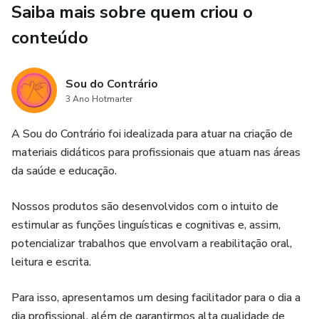
Saiba mais sobre quem criou o
> Creme dental;
conteúdo
> Pessoa escovando os dentes;
Sou do Contrário
> Escova de cabelo;
3 Ano Hotmarter
> Pessoa escovando o cabelo;
A Sou do Contrário foi idealizada para atuar na criação de
materiais didáticos para profissionais que atuam nas áreas
> Cotonete;
da saúde e educação.
> Pessoa passando cotonete no ouvido;
Nossos produtos são desenvolvidos com o intuito de
estimular as funções linguísticas e cognitivas e, assim,
> Fio dental;
potencializar trabalhos que envolvam a reabilitação oral,
leitura e escrita.
> Pessoa passando fio dental no dente;
Para isso, apresentamos um desing facilitador para o dia a
> Gilete;
dia profissional, além de garantirmos alta qualidade de