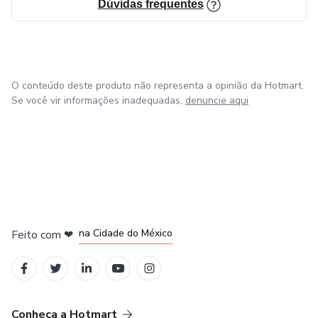
Dúvidas frequentes
> Cortador de unha;
> Pessoa cortando a unha;
O conteúdo deste produto não representa a opinião da Hotmart.
> Esmalte de unha;
Se você vir informações inadequadas,
denuncie aqui
> Pessoa pintando a unha;
> Camisa de botão;
> Calça;
em Bogotá
em Amsterdam
em Madrid
na Cidade do México
Feito com
❤
> Camisa;
em Belo Horizonte
> Bermuda;
> Chapéu;
Conheça a Hotmart