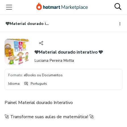
Ir
Ir
Ir
para
para
para
o
o
o
conteúdo
pagamento
rodapé
🩵Material dourado interativo 🩵
principal
🩵Material dourado interativo 🩵
Luciana Pereira Motta
Formato
:
eBooks ou Documentos
Idioma
:
Português
Painel Material dourado Interativo
🚀 Transforme suas aulas de matemática! 🚀