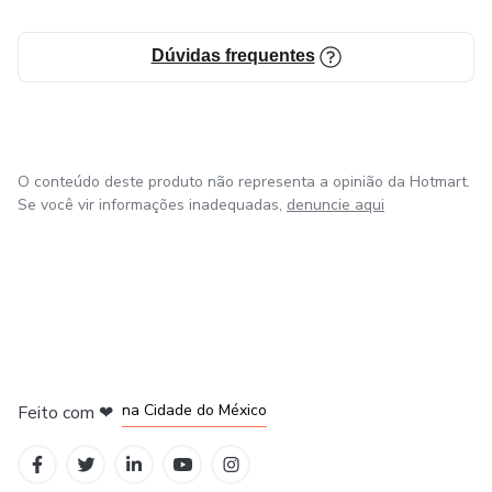
Dúvidas frequentes
O conteúdo deste produto não representa a opinião da Hotmart.
Se você vir informações inadequadas,
denuncie aqui
em Bogotá
em Amsterdam
em Madrid
na Cidade do México
Feito com
❤
em Belo Horizonte