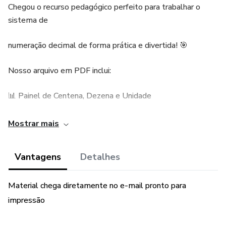
Chegou o recurso pedagógico perfeito para trabalhar o
sistema de
numeração decimal de forma prática e divertida! 🎯
Nosso arquivo em PDF inclui:
📊 Painel de Centena, Dezena e Unidade
🎲 Caixa com fichas de números
Mostrar mais
📝 Atividades super dinâmicas para fixação do conteúdo
Vantagens
Detalhes
Ideal para usar com material dourado e tornar o
aprendizado mais visual e concreto.
Material chega diretamente no e-mail pronto para
impressão
@lapisdecor