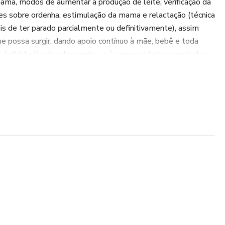
ma, modos de aumentar a produção de leite, verificação da
ões sobre ordenha, estimulação da mama e relactação (técnica
s de ter parado parcialmente ou definitivamente), assim
e possa surgir, dando apoio contínuo à mãe, bebê e toda
a individualizada adequando-se às necessidades apontadas.