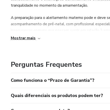
tranquilidade no momento da amamentação.
A preparação para o aleitamento materno pode e deve ser 
acompanhamento de pré-natal, com profissional especializ
inseguranças comuns que possam surgir em relação à ama
acompanhamento e orientações desde a gestação e apó
Mostrar mais
Perguntas Frequentes
Como funciona o “Prazo de Garantia”?
Quais diferenciais os produtos podem ter?