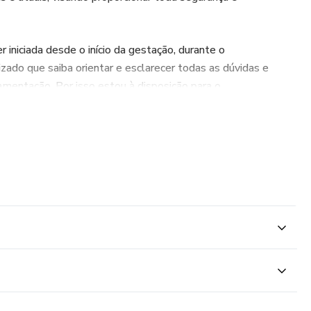
iniciada desde o início da gestação, durante o
ado que saiba orientar e esclarecer todas as dúvidas e
mentação. Por isso estou à disposição para o
s o parto em qualquer momento da amamentação.