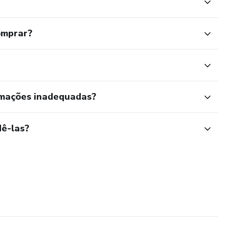
omprar?
rmações inadequadas?
ê-las?