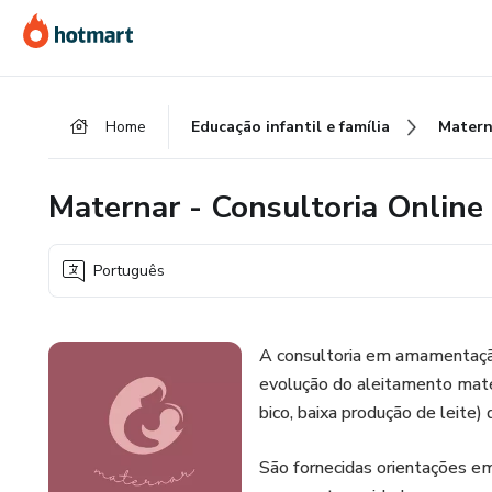
Ir
Ir
Ir
para
para
para
o
o
o
conteúdo
pagamento
rodapé
Home
Educação infantil e família
Matern
principal
Maternar - Consultoria Onli
Português
A consultoria em amamentaçã
evolução do aleitamento mate
bico, baixa produção de leite)
São fornecidas orientações em