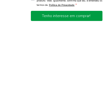
produto. Você, igualmente, confirma que leu, e entendeu os
*
termos da
Política de Privacidade
Tenho interesse em comprar!