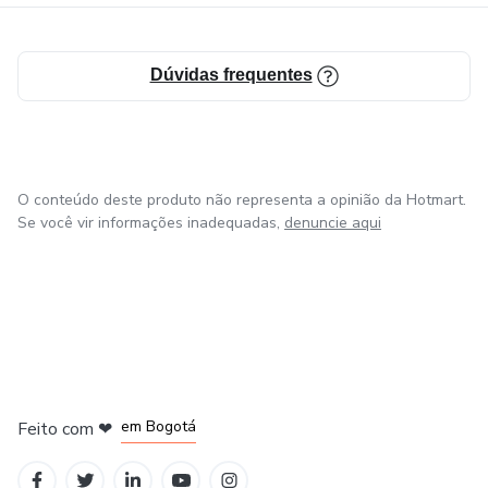
Dúvidas frequentes
O conteúdo deste produto não representa a opinião da Hotmart.
Se você vir informações inadequadas,
denuncie aqui
em Amsterdam
em Madrid
em Bogotá
Feito com
❤
em Belo Horizonte
na Cidade do México