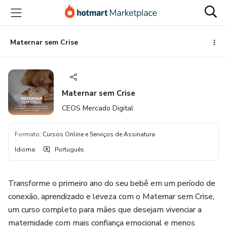
Ir
Ir
Ir
para
para
para
o
o
o
conteúdo
pagamento
rodapé
Maternar sem Crise
principal
Maternar sem Crise
CEOS Mercado Digital
Formato
:
Cursos Online e Serviços de Assinatura
Idioma
:
Português
Transforme o primeiro ano do seu bebê em um período de
conexão, aprendizado e leveza com o Maternar sem Crise,
um curso completo para mães que desejam vivenciar a
maternidade com mais confiança emocional e menos