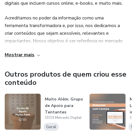
digitais que incluem cursos online, e-books, e muito mais.
Por que escolher o Maternar sem Crise?
Acreditamos no poder da informação como uma
Porque ele é um programa que entende os desafios reais
ferramenta transformadora e, por isso, nos dedicamos a
da maternidade e entrega soluções práticas para cada
criar conteúdos que sejam acessíveis, relevantes e
salto de desenvolvimento, cada choro e cada noite difícil.
impactantes. Nosso objetivo é ser referência no mercado
Comece hoje mesmo a transformar a sua maternidade com
digital, proporcionando aos nossos clientes recursos que
Mostrar mais
mais tranquilidade para você e mais segurança para o seu
contribuam para o desenvolvimento pessoal e profissional.
bebê. Você merece viver essa jornada com mais leveza!
Como idealizadora de marcas no mercado digital, a CEOS é
Outros produtos de quem criou esse
a gestora do programa Mente Materna, que visa o cuidado
conteúdo
com a saúde mental de mulheres em todas as fases da
maternidade. Essa sinergia entre expertise técnica e
Muito Além: Grupo
M
empatia humana faz da CEOS uma pioneira na criação de
de Apoio para
L
soluções que realmente transformam vidas, tanto no
Tentantes
i
âmbito pessoal quanto profissional.
CEOS Mercado Digital
C
e
Geral