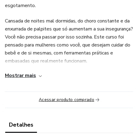
esgotamento.
Cansada de noites mal dormidas, do choro constante e da
enxurrada de palpites que só aumentam a sua insegurança?
Você não precisa passar por isso sozinha. Este curso foi
pensado para mulheres como você, que desejam cuidar do
bebê e de si mesmas, com ferramentas práticas e
embasadas que realmente funcionam.
Mostrar mais
Com o Maternar sem Crise, você aprenderá a:
- Compreender os saltos do desenvolvimento do bebê e
atender às necessidades dele.
Acessar produto comprado
- Lidar com o choro e organizar uma rotina flexível e
funcional para você e seu bebê.
Detalhes