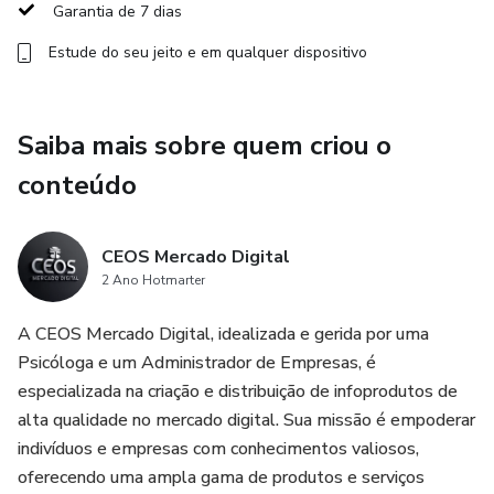
- Enfrentar regressões de sono e aplicar técnicas para
Garantia de 7 dias
noites mais tranquilas.
Estude do seu jeito e em qualquer dispositivo
- Retomar sua autoestima e praticar o autocuidado sem
culpa.
Saiba mais sobre quem criou o
- Superar os desafios da amamentação e introdução
conteúdo
alimentar.
- Evitar o desgaste emocional, cuidando da sua saúde
CEOS Mercado Digital
mental enquanto constrói um vínculo seguro com o bebê.
2 Ano Hotmarter
A CEOS Mercado Digital, idealizada e gerida por uma
O curso combina estudos clínicos, evidências científicas e
Psicóloga e um Administrador de Empresas, é
minha experiência prática como psicóloga perinatal e
especializada na criação e distribuição de infoprodutos de
especialista em reprodução humana. Tudo apresentado de
alta qualidade no mercado digital. Sua missão é empoderar
forma simples, acolhedora e direta, para você aplicar no
indivíduos e empresas com conhecimentos valiosos,
seu dia a dia.
oferecendo uma ampla gama de produtos e serviços