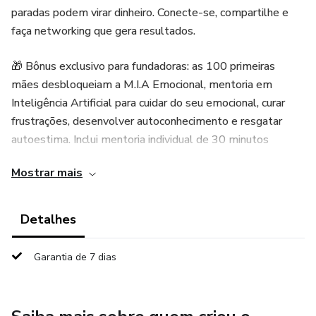
paradas podem virar dinheiro. Conecte-se, compartilhe e
faça networking que gera resultados.
🎁 Bônus exclusivo para fundadoras: as 100 primeiras
mães desbloqueiam a M.I.A Emocional, mentoria em
Inteligência Artificial para cuidar do seu emocional, curar
frustrações, desenvolver autoconhecimento e resgatar
autoestima. Inclui mentoria individual de 30 minutos
comigo, Juliana Mooner.
Mostrar mais
Não é só comunidade: é renda, acolhimento e crescimento
pessoal. Vagas limitadas — entre agora, acumule Moedas
Detalhes
internas, transforme talentos em vendas e comece a pagar
seus boletos com sua maternidade!
Garantia de 7 dias