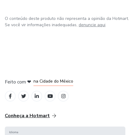
O conteúdo deste produto não representa a opinião da Hotmart.
Se você vir informações inadequadas,
denuncie aqui
em Bogotá
em Amsterdam
em Madrid
na Cidade do México
Feito com
❤
em Belo Horizonte
Conheça a Hotmart
Idioma