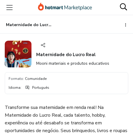
Ir
Ir
Ir
para
para
para
o
o
o
conteúdo
pagamento
rodapé
Maternidade do Lucro Real
principal
Maternidade do Lucro Real
Mooni materiais e produtos educativos
Formato
:
Comunidade
Idioma
:
Português
Transforme sua maternidade em renda real! Na
Maternidade do Lucro Real, cada talento, hobby,
experiência ou até desabafo se transforma em
oportunidades de negócio. Seus brinquedos, livros e roupas