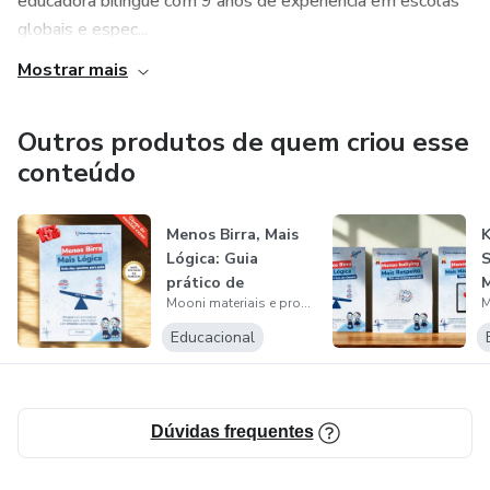
educadora bilíngue com 9 anos de experiência em escolas
globais e espec...
Mostrar mais
Outros produtos de quem criou esse
conteúdo
Menos Birra, Mais
K
Lógica: Guia
S
prático de
M
Mooni materiais e produtos educativos
brincadeiras
P
simpl...
v
Educacional
Dúvidas frequentes