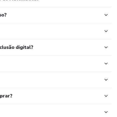
so?
clusão digital?
mprar?