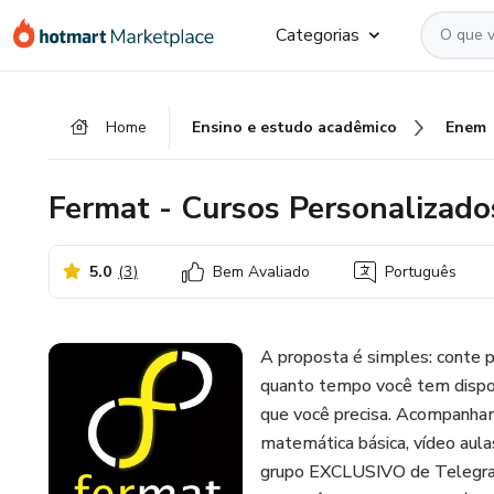
Ir
Ir
Ir
Categorias
para
para
para
o
o
o
conteúdo
pagamento
rodapé
Home
Ensino e estudo acadêmico
Enem
principal
Fermat - Cursos Personalizad
5.0
(
3
)
Bem Avaliado
Português
A proposta é simples: conte p
quanto tempo você tem dispon
que você precisa. Acompanham
matemática básica, vídeo aulas
grupo EXCLUSIVO de Telegram