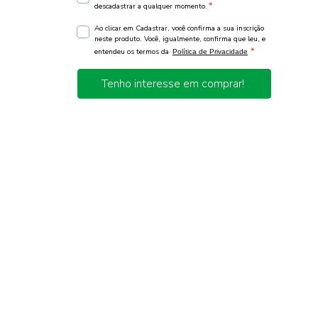
*
descadastrar a qualquer momento.
Ao clicar em Cadastrar, você confirma a sua inscrição
neste produto. Você, igualmente, confirma que leu, e
*
entendeu os termos da
Política de Privacidade
Tenho interesse em comprar!