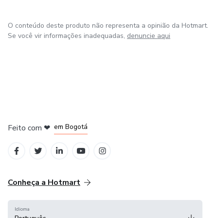
O conteúdo deste produto não representa a opinião da Hotmart.
Se você vir informações inadequadas,
denuncie aqui
em Amsterdam
em Madrid
em Bogotá
Feito com
❤
em Belo Horizonte
na Cidade do México
Conheça a Hotmart
Idioma