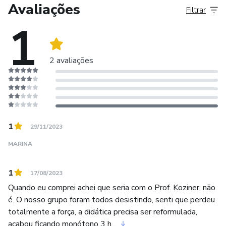
um diferencial no currículo do aluno.
Avaliações
Filtrar
1
7. Constelação Familiar na prática: o produto oferece a
oportunidade de vivenciar a Constelação Familiar na prática,
em um ambiente supervisionado. Isso permite que o aluno
2 avaliações
aplique o conhecimento teórico adquirido e desenvolva
suas habilidades práticas na área.
8. Aula inicial sobre o funcionamento da plataforma: o
1
produto oferece uma aula inicial para orientar os alunos
29/11/2023
sobre o funcionamento da plataforma. Isso facilita o
MARINA
acesso e a utilização do produto, garantindo uma
experiência mais fluida e eficiente para o aluno.
1
17/08/2023
Quando eu comprei achei que seria com o Prof. Koziner, não
é. O nosso grupo foram todos desistindo, senti que perdeu
totalmente a força, a didática precisa ser reformulada,
acabou ficando monótono 3 h...