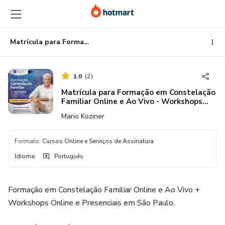
Ir
Ir
Ir
para
para
para
o
o
o
conteúdo
pagamento
rodapé
Matrícula para Formação em Constelação Familiar Online e Ao Vivo - Workshops Presenciais*
principal
1.0
(
2
)
Matrícula para Formação em Constelação
Familiar Online e Ao Vivo - Workshops
Presenciais*
Mario Koziner
Formato
:
Cursos Online e Serviços de Assinatura
Idioma
:
Português
Formação em Constelação Familiar Online e Ao Vivo +
Workshops Online e Presenciais em São Paulo.