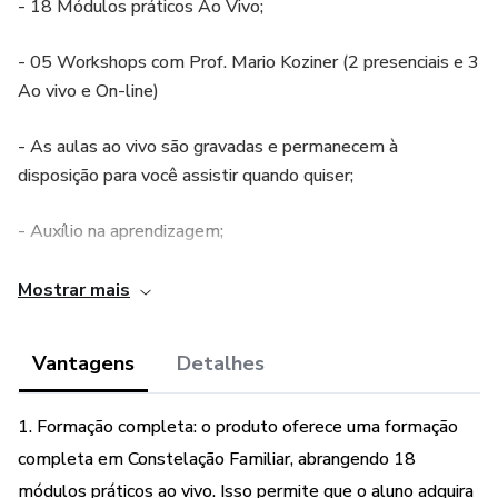
- 18 Módulos práticos Ao Vivo;
- 05 Workshops com Prof. Mario Koziner (2 presenciais e 3
Ao vivo e On-line)
- As aulas ao vivo são gravadas e permanecem à
disposição para você assistir quando quiser;
- Auxílio na aprendizagem;
- Constelação Familiar na prática, em ambiente
Mostrar mais
supervisionado;
Vantagens
Detalhes
- Canal direto de comunicação e suporte com a equipe,
professores e alunos;
1. Formação completa: o produto oferece uma formação
- Aula inicial sobre o funcionamento da plataforma;
completa em Constelação Familiar, abrangendo 18
módulos práticos ao vivo. Isso permite que o aluno adquira