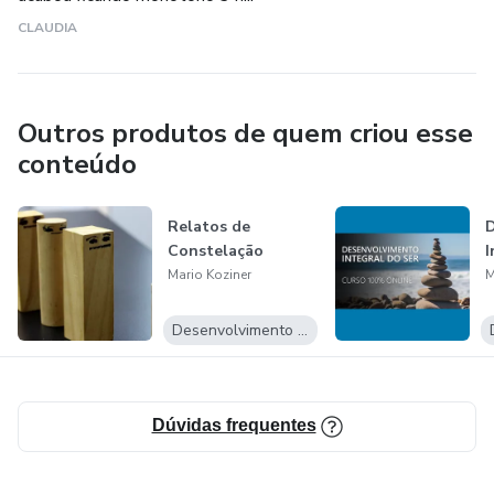
CLAUDIA
Outros produtos de quem criou esse
conteúdo
Relatos de
D
Constelação
I
Mario Koziner
M
Desenvolvimento Pessoal
Dúvidas frequentes