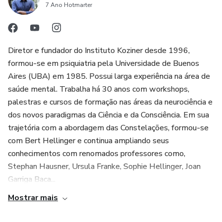
7 Ano Hotmarter
canal direto de comunicação e suporte com a equipe,
professores e alunos. Isso proporciona um ambiente de
aprendizagem colaborativo, onde o aluno pode tirar
Diretor e fundador do Instituto Koziner desde 1996,
dúvidas, trocar experiências e receber auxílio na sua jornada
formou-se em psiquiatria pela Universidade de Buenos
de aprendizado.
Aires (UBA) em 1985. Possui larga experiência na área de
saúde mental. Trabalha há 30 anos com workshops,
5. Material didático e interativo: o produto disponibiliza
palestras e cursos de formação nas áreas da neurociência e
conteúdo didático e interativo, como slides, PDFs e vídeos,
dos novos paradigmas da Ciência e da Consciência. Em sua
para auxiliar no estudo e compreensão do conteúdo. Isso
trajetória com a abordagem das Constelações, formou-se
facilita a assimilação do conhecimento e torna o processo
com Bert Hellinger e continua ampliando seus
de aprendizagem mais dinâmico e envolvente.
conhecimentos com renomados professores como,
Stephan Hausner, Ursula Franke, Sophie Hellinger, Joan
6. Certificado de conclusão: ao final da formação, o aluno
Garriga Baca...
recebe um certificado de conclusão de curso do Instituto
Mostrar mais
Koziner. Isso valoriza o aprendizado adquirido e pode ser