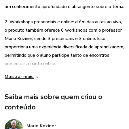
- Conteúdo didático e interativo: Slides, PDF’s e vídeos
um conhecimento aprofundado e abrangente sobre o tema.
como material de estudo;
2. Workshops presenciais e online: além das aulas ao vivo,
- Certificado de Conclusão de Curso do Instituto Koziner.
o produto também oferece 6 workshops com o professor
Mario Koziner, sendo 3 presenciais e 3 online. Isso
Será um prazer acompanhar você.
proporciona uma experiência diversificada de aprendizagem,
permitindo que o aluno participe tanto de encontros
presenciais quanto online.
Mostrar mais
3. Flexibilidade de horários: as aulas ao vivo são gravadas e
ficam disponíveis para os alunos assistirem quando
Saiba mais sobre quem criou o
quiserem. Isso permite que o aluno tenha flexibilidade para
estudar no seu próprio ritmo e rever as aulas sempre que
conteúdo
necessário.
Mario Koziner
4. Suporte e comunicação direta: o produto oferece um