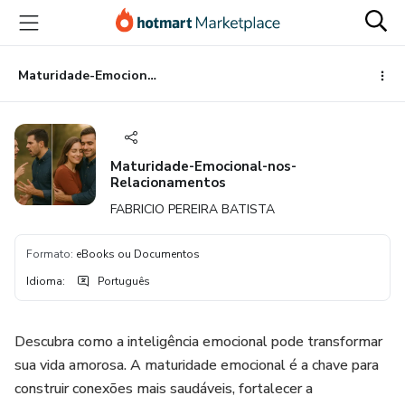
Ir
Ir
Ir
para
para
para
o
o
o
conteúdo
pagamento
rodapé
Maturidade-Emocional-nos-Relacionamentos
principal
Maturidade-Emocional-nos-
Relacionamentos
FABRICIO PEREIRA BATISTA
Formato
:
eBooks ou Documentos
Idioma
:
Português
Descubra como a inteligência emocional pode transformar
sua vida amorosa. A maturidade emocional é a chave para
construir conexões mais saudáveis, fortalecer a