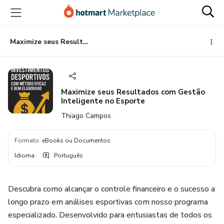
Ir
Ir
Ir
para
para
para
o
o
o
conteúdo
pagamento
rodapé
Maximize seus Resultados com Gestão Inteligente no Esporte
principal
Maximize seus Resultados com Gestão
Inteligente no Esporte
Thiago Campos
Formato
:
eBooks ou Documentos
Idioma
:
Português
Descubra como alcançar o controle financeiro e o sucesso a
longo prazo em análises esportivas com nosso programa
especializado. Desenvolvido para entusiastas de todos os