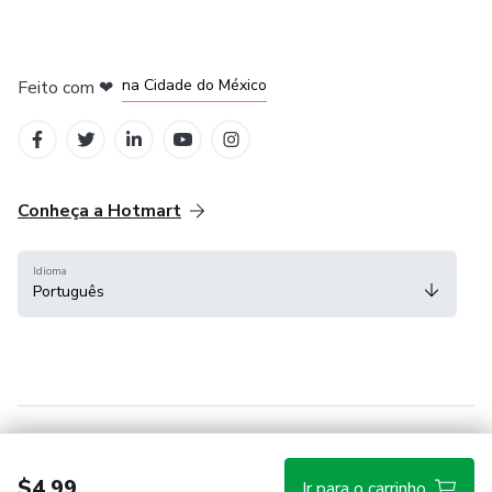
em Bogotá
em Amsterdam
em Madrid
na Cidade do México
Feito com
❤
em Belo Horizonte
Conheça a Hotmart
Idioma
Português
Central de ajuda
Termos
Privacidade
Cookies
$4.99
Ir para o carrinho