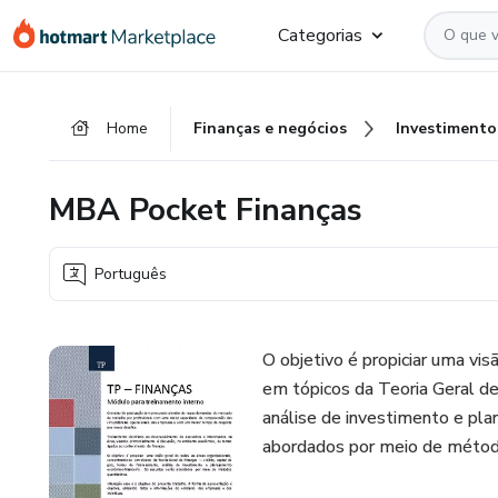
Ir
Ir
Ir
Categorias
para
para
para
o
o
o
conteúdo
pagamento
rodapé
Home
Finanças e negócios
Investimento
principal
MBA Pocket Finanças
Português
O objetivo é propiciar uma vis
em tópicos da Teoria Geral de 
análise de investimento e pl
abordados por meio de método