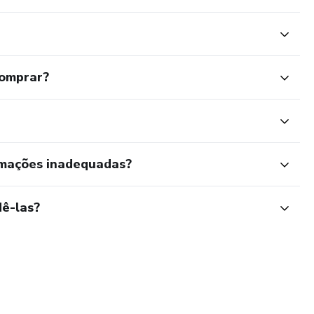
comprar?
rmações inadequadas?
ê-las?