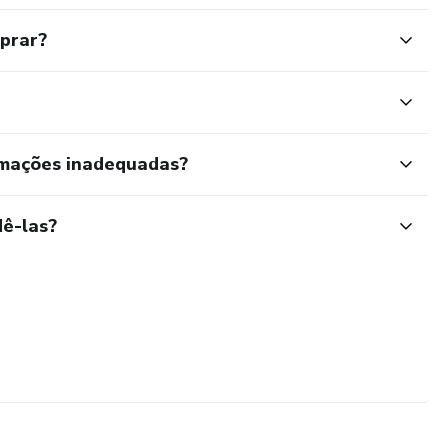
mprar?
rmações inadequadas?
ê-las?