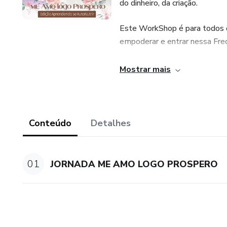
do dinheiro, da criação.
Este WorkShop é para todos q
empoderar e entrar nessa Freq
Serão 3 Blocos de uma inten
Mostrar mais
No 1º Entenderemos sobre que
nesse espaço de escassez não 
Conteúdo
Detalhes
No 2º Iremos abordar o tema:
uma liberação da energia que 
01
JORNADA ME AMO LOGO PROSPERO
No 3º Vamos trazer de todos 
PESSOAL. Para que de uma vez
camadas você acesse desse po
pode trazer essa energia de n