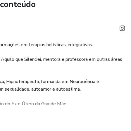
 conteúdo
rmações em terapias holísticas, integrativas.
 Aquilo que Silenciei, mentora e professora em outras áreas
ica, Hipnoterapeuta, formanda em Neurociência e
ar, sexualidade, autoamor e autoestima.
não do Ex e Útero da Grande Mãe.
e Mãe e da Irmandade da Rosa Azul. Guardiã das medicinas
das Faces Sagradas da Cabala Ancestral. Guardiã do Circulo