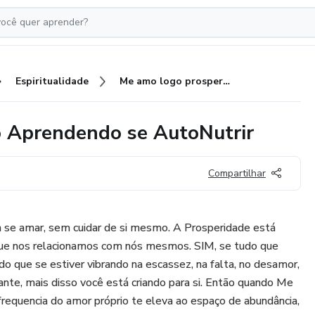
Espiritualidade
Me amo logo prospero - Edição Aprendendo se AutoNutrir
o Aprendendo se AutoNutrir
Compartilhar
se amar, sem cuidar de si mesmo. A Prosperidade está
que nos relacionamos com nós mesmos. SIM, se tudo que
tido que se estiver vibrando na escassez, na falta, no desamor,
iante, mais disso você está criando para si. Então quando Me
requencia do amor próprio te eleva ao espaço de abundância,