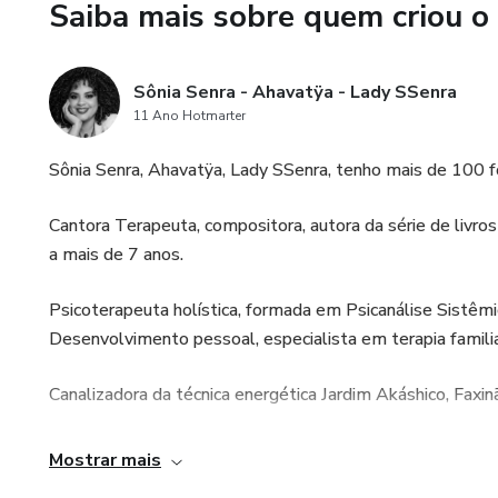
Saiba mais sobre quem criou o
Bônus:
* Pondo sua voz no mundo
Sônia Senra - Ahavatÿa - Lady SSenra
11 Ano Hotmarter
Sônia Senra, Ahavatÿa, Lady SSenra, tenho mais de 100 fo
Cantora Terapeuta, compositora, autora da série de livros
a mais de 7 anos.
Psicoterapeuta holística, formada em Psicanálise Sistêm
Desenvolvimento pessoal, especialista em terapia famili
Canalizadora da técnica energética Jardim Akáshico, Faxi
Sacerdotisa de Isis e Maria Madalena, do Útero da Grand
Mostrar mais
das rosas, Cacau e Rapé. Formanda também como Guardiã 