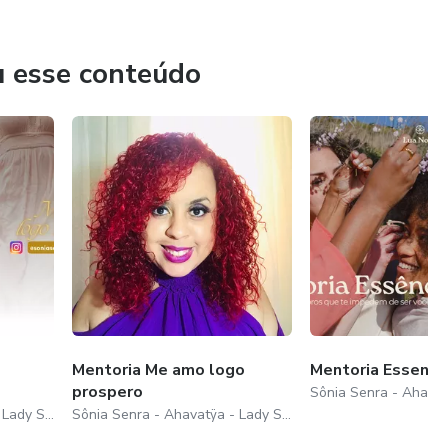
mpreendedoras Holísticas.
u esse conteúdo
Mentoria Me amo logo
Mentoria Essencia
prospero
Sônia Senra - Ahavatÿa - Lady SSenra
Sônia Senra - Ahavatÿa - Lady SSenra