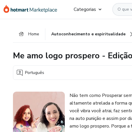
Ir
Ir
Ir
Categorias
para
para
para
o
o
o
conteúdo
pagamento
rodapé
Home
Autoconhecimento e espiritualidade
principal
Me amo logo prospero - Ediçã
Português
Não tem como Prosperar sem 
altamente atrelada a forma 
você vibra você atrai, faz sen
na auto punição e assim por d
amo logo prospero. Porque a f