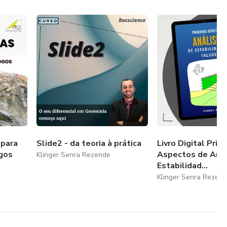
 para
Slide2 - da teoria à prática
Livro Digital Princ
gos
Aspectos de Anál
Klinger Senra Rezende
Estabilidad...
Klinger Senra Rezen