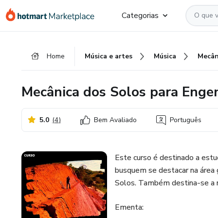
Ir
Ir
Ir
Categorias
para
para
para
o
o
o
conteúdo
pagamento
rodapé
Home
Música e artes
Música
principal
Mecânica dos Solos para Enge
5.0
(
4
)
Bem Avaliado
Português
Este curso é destinado a estu
busquem se destacar na área
Solos. Também destina-se a n
Ementa: