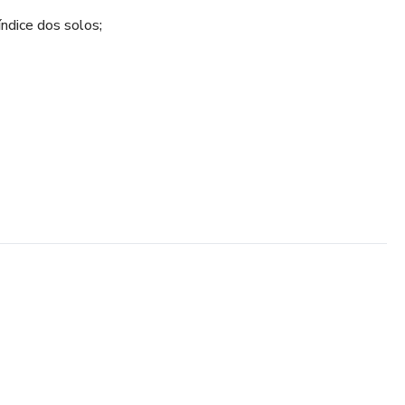
ndice dos solos;
ticas e acréscimos de tensão);
ão dos solos;
samento dos solos;
to dos solos;
 contenções;