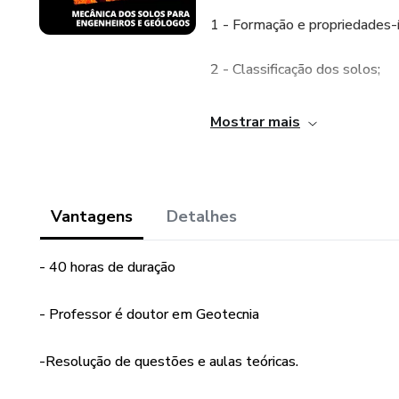
1 - Formação e propriedades-í
2 - Classificação dos solos;
3 - Compactação dos solos;
Mostrar mais
4 - Tensões nos solos (geostá
5 - Permeabilidade e percolaç
Vantagens
Detalhes
6 - Compressibilidade e aden
- 40 horas de duração
7 - Resistência ao cisalhamen
- Professor é doutor em Geotecnia
8 - Empuxos de terra;
-Resolução de questões e aulas teóricas.
9 - Estabilidade de taludes e