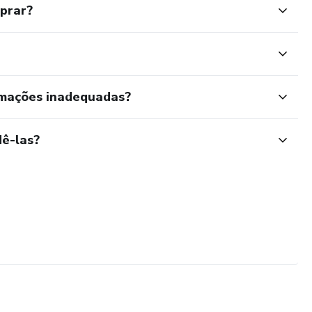
mprar?
rmações inadequadas?
ê-las?