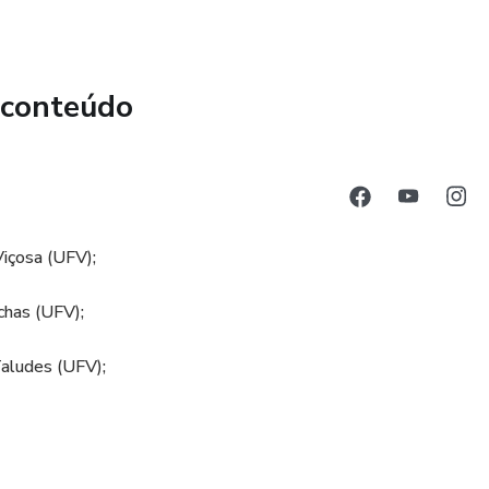
dução a fundações rasas.
 conteúdo
Viçosa (UFV);
has (UFV);
aludes (UFV);