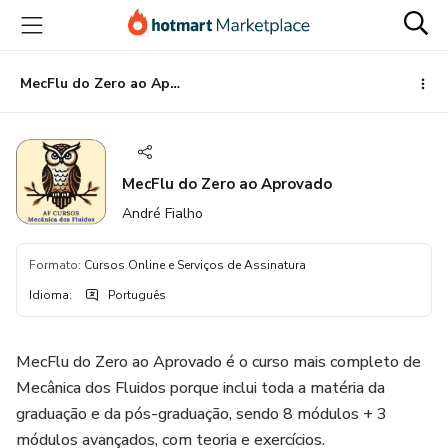
Ir
Ir
Ir
para
para
para
o
o
o
conteúdo
pagamento
rodapé
MecFlu do Zero ao Aprovado
principal
MecFlu do Zero ao Aprovado
André Fialho
Formato
:
Cursos Online e Serviços de Assinatura
Idioma
:
Português
MecFlu do Zero ao Aprovado é o curso mais completo de
Mecânica dos Fluidos porque inclui toda a matéria da
graduação e da pós-graduação, sendo 8 módulos + 3
módulos avançados, com teoria e exercícios.