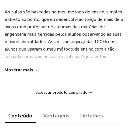
As aulas são baseadas no meu método de ensino, simples
e direto ao ponto, que eu desenvolvi ao longo de mais de 6
anos como professor de algumas das matérias de
engenharia mais temidas pelos alunos observando as suas
maiores dificuldades. Assim, consegui ajudar 100% dos
alunos que usaram o meu método de ensino com a tão
sonhada aprovação nessas disciplinas. Agora estou
compartilhando esse método com você para estudarmos
Mostrar mais
juntos e para que você seja aprovado sem passar pelas
mesmas dificuldades que eu passei quando fui aluno.
Acessar produto comprado
Minha experiência como Engenheiro de Processos atuando
em diversos projetos para diferentes segmentos
industriais contribuiu para que esse curso fosse
desenvolvido para qualquer pessoa que deseja entender
Conteúdo
Vantagens
Detalhes
Mecânica dos Fluidos!