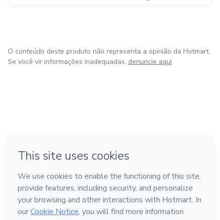
O conteúdo deste produto não representa a opinião da Hotmart.
Se você vir informações inadequadas,
denuncie aqui
na Cidade do México
Feito com
❤
em Belo Horizonte
em Bogotá
em Amsterdam
em Madrid
Conheça a Hotmart