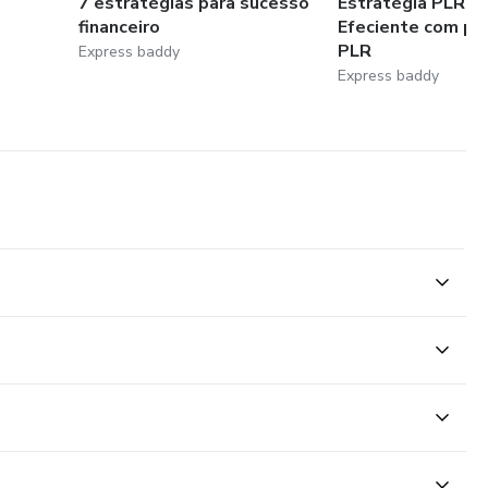
7 estratégias para sucesso
Estratégia PLR M
financeiro
Efeciente com pr
PLR
Express baddy
Express baddy