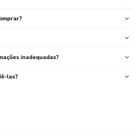
comprar?
rmações inadequadas?
ê-las?