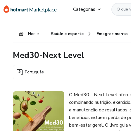
Ir
Ir
Ir
Categorias
para
para
para
o
o
o
conteúdo
pagamento
rodapé
Home
Saúde e esporte
Emagrecimento
principal
Med30-Next Level
Português
O Med30 – Next Level oferec
combinando nutrição, exercíci
a manutenção de resultados, 
benefícios incluem perda de 
bem-estar geral. O livro guia