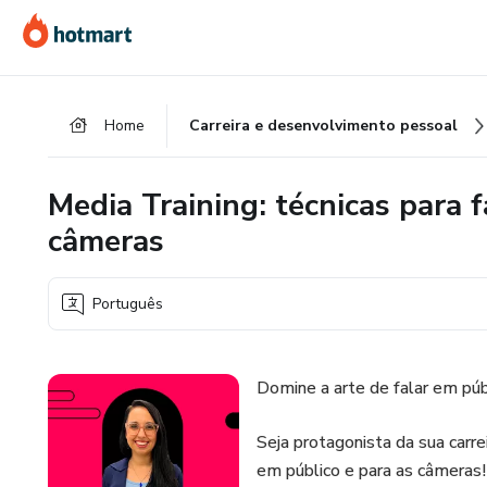
Ir
Ir
Ir
para
para
para
o
o
o
conteúdo
pagamento
rodapé
Home
Carreira e desenvolvimento pessoal
principal
Media Training: técnicas para 
câmeras
Português
Domine a arte de falar em púb
Seja protagonista da sua carre
em público e para as câmeras!