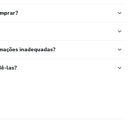
omprar?
rmações inadequadas?
ê-las?