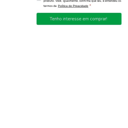
produto. Você, igualmente, confirma que leu, e entendeu os
*
termos da
Política de Privacidade
Tenho interesse em comprar!