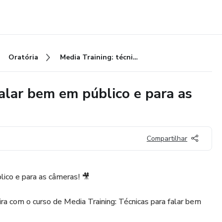
Oratória
Media Training: técnicas para falar bem em público e para as câmeras
falar bem em público e para as
Compartilhar
lico e para as câmeras! 🎥
ira com o curso de Media Training: Técnicas para falar bem