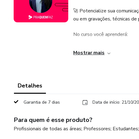
🚀 Potencialize sua comunicaç
ou em gravações, técnicas de p
No curso você aprenderá:
📌 Conceito de oratória
Mostrar mais
📌 Memória e argumentação
📌 Postura e respiração
Detalhes
📌 Técnicas de como falar em 
Garantia de 7 dias
Data de início: 21/10/2
📌 Tipos de entrevista com s
Para quem é esse produto?
📌 Estudo de caso
Profissionais de todas as áreas; Professores; Estudantes;