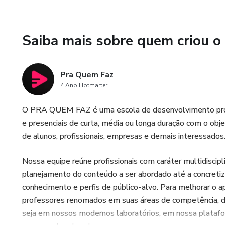
📌 Encarando a câmera
📌 A comunicação corporativa 
Saiba mais sobre quem criou o
Quando acontece?
Pra Quem Faz
📅 21 de outubro
4 Ano Hotmarter
🕘 09h às 17h
O PRA QUEM FAZ é uma escola de desenvolvimento profiss
e presenciais de curta, média ou longa duração com o obje
📍 Bonsucesso
de alunos, profissionais, empresas e demais interessados
Vem pro PRA QUEM FAZ ▶️
Nossa equipe reúne profissionais com caráter multidiscipl
planejamento do conteúdo a ser abordado até a concretiz
conhecimento e perfis de público-alvo. Para melhorar o 
professores renomados em suas áreas de competência, de
seja em nossos modernos laboratórios, em nossa platafo