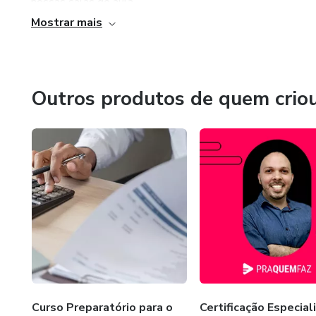
nossas salas de aula.
Mostrar mais
Acreditamos que a troca de experiências e o desenvolvi
profissionais cresçam e desenvolvam todo o seu potencia
mais no mercado de trabalho, de maneira rápida e assertiv
Outros produtos de quem crio
Curso Preparatório para o
Certificação Especial