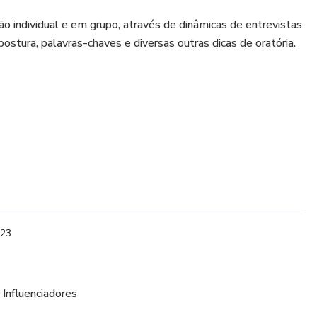
ão individual e em grupo, através de dinâmicas de entrevistas
ostura, palavras-chaves e diversas outras dicas de oratória.
público
023
imulação
 Influenciadores