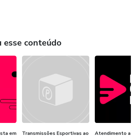
mento de novas competências são fundamentais para que os
l, evoluindo as suas habilidades e se destacando cada vez
a.
u esse conteúdo
ista em
Transmissões Esportivas ao
Atendimento ao c