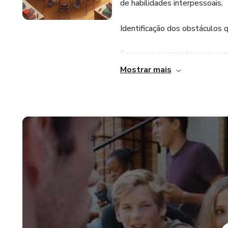
de habilidades interpessoais.
Identificação dos obstáculos 
Favorecer a aprendizagem cont
Mostrar mais
Como a linguagem influencia a 
Estratégias para lidar com emo
diálogo, através da escuta ati
Incentivo a diferentes aborda
soluções.