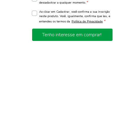
*
descadastrar a qualquer momento.
Ao clicar em Cadastrar, você confirma a sua inscrição
neste produto. Você, igualmente, confirma que leu, e
*
entendeu os termos da
Política de Privacidade
Tenho interesse em comprar!