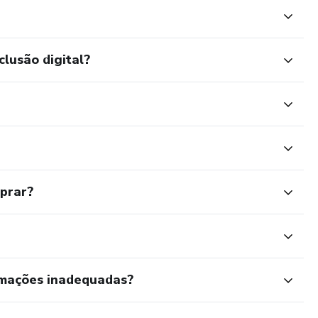
clusão digital?
mprar?
rmações inadequadas?