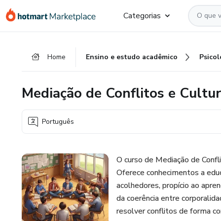
Ir
Ir
Ir
Categorias
para
para
para
o
o
o
conteúdo
pagamento
rodapé
Home
Ensino e estudo acadêmico
Psicol
principal
Mediação de Conflitos e Cultur
Português
O curso de Mediação de Confl
Oferece conhecimentos a edu
acolhedores, propício ao apre
da coerência entre corporali
resolver conflitos de forma c