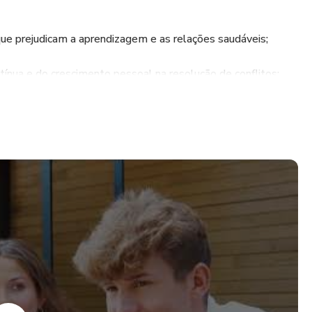
que prejudicam a aprendizagem e as relações saudáveis;
ínua e do crescimento pessoal na resolução de conflitos;
construção e a resolução dos conflitos;
ções intensas, como medo, raiva e tristeza; Valorizar o
va e da interlocução para mediação de conflitos;
gens, como a busca por mudança, a aceitação e a síntese de