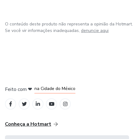
O conteúdo deste produto não representa a opinião da Hotmart.
Se você vir informações inadequadas,
denuncie aqui
em Bogotá
em Amsterdam
em Madrid
na Cidade do México
Feito com
❤
em Belo Horizonte
Conheça a Hotmart