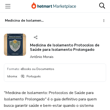
Ir
Ir
Ir
para
para
para
o
o
o
conteúdo
pagamento
rodapé
Medicina de Isolamento Protocolos de Saúde para Isolamento Prolongado
principal
Medicina de Isolamento Protocolos de
Saúde para Isolamento Prolongado
Antônio Morais
Formato
:
eBooks ou Documentos
Idioma
:
Português
"Medicina de Isolamento: Protocolos de Saúde para
Isolamento Prolongado" é o guia definitivo para quem
busca garantir saúde e bem-estar quando o sistema