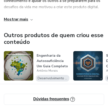
conhecimento e ajudar os outros a se prepararem para os
desafios da vida me motivou a criar este produto digital.
Acredito que, por meio da educação e do aprendizado,
Mostrar mais
podemos nos tornar mais resilientes e autossuficientes.
Estou aqui para guiá-lo nessa jornada de descoberta e
preparação.
Outros produtos de quem criou esse
conteúdo
Engenharia da
S
Autossuficiência
D
Um Guia Completo
C
Antônio Morais
A
de Sobrevivê...
G
d
Desenvolvimento Pessoal
Dúvidas frequentes