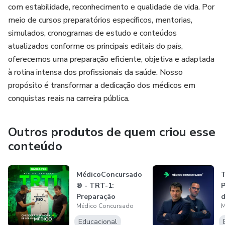
com estabilidade, reconhecimento e qualidade de vida. Por
• Guilherme de Oliveira: Bacharel em Direito pela
meio de cursos preparatórios específicos, mentorias,
Faculdade Alfredo Nasser (UNIFAN), com pós-graduações
simulados, cronogramas de estudo e conteúdos
em Direito Penal (Faculdade de Minas) e Ciên-cias
atualizados conforme os principais editais do país,
Criminais (Rede Juris). Aprovado no concurso da Polícia
oferecemos uma preparação eficiente, objetiva e adaptada
Militar de Goiás (2013), no CFO/PMGO (2017) e na 1ª
à rotina intensa dos profissionais da saúde. Nosso
fase de Delegado de Polícia de São Paulo (2023/24).
propósito é transformar a dedicação dos médicos em
conquistas reais na carreira pública.
Outros produtos de quem criou esse
conteúdo
MédicoConcursado
T
® - TRT-1:
P
Preparação
d
Médico Concursado
M
Completa - Da
E
Clínica...
Educacional