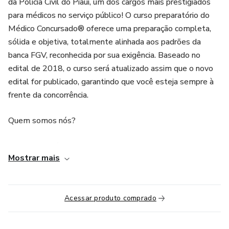
da Polícia Civil do Piauí, um dos cargos mais prestigiados
para médicos no serviço público! O curso preparatório do
Médico Concursado® oferece uma preparação completa,
sólida e objetiva, totalmente alinhada aos padrões da
banca FGV, reconhecida por sua exigência. Baseado no
edital de 2018, o curso será atualizado assim que o novo
edital for publicado, garantindo que você esteja sempre à
frente da concorrência.
Quem somos nós?
Nosso curso é ministrado por uma equipe de professores
Mostrar mais
experientes, aprovados em con-cursos de elite e com
sólida formação acadêmica e profissional:
• Ricardo Humberto de Miranda Felix: Médico formado
Acessar produto comprado
pela UFRN, com resi-dência em Clínica Médica e Geriatria,
e mestrado pela UNIFESP. Atua no TRE-RN e no