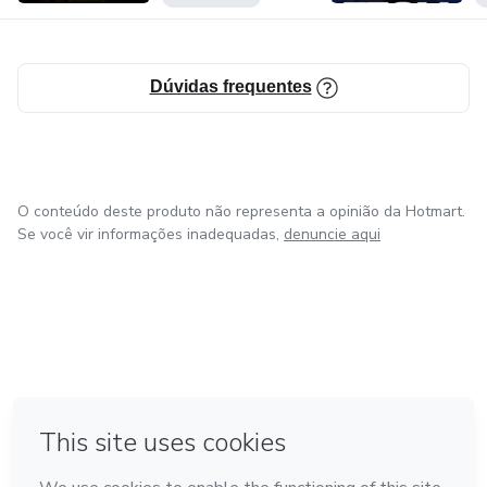
Dúvidas frequentes
O conteúdo deste produto não representa a opinião da Hotmart.
Se você vir informações inadequadas,
denuncie aqui
em Madrid
em Amsterdam
Feito com
❤
em Belo Horizonte
na Cidade do México
em Bogotá