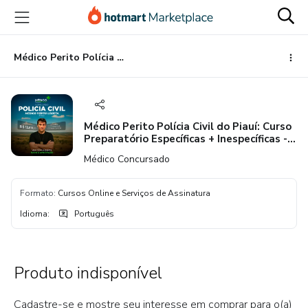
Ir
Ir
Ir
para
para
para
o
o
o
conteúdo
pagamento
rodapé
Médico Perito Polícia Civil do Piauí: Curso Preparatório Específicas + Inespecíficas - Médico Concursado®
principal
Médico Perito Polícia Civil do Piauí: Curso
Preparatório Específicas + Inespecíficas -
Médico Concursado®
Médico Concursado
Formato
:
Cursos Online e Serviços de Assinatura
Idioma
:
Português
Produto indisponível
Cadastre-se e mostre seu interesse em comprar para o(a)