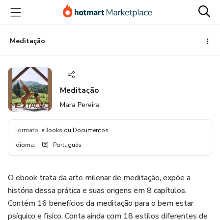
Ir
Ir
Ir
para
para
para
o
o
o
conteúdo
pagamento
rodapé
Meditação
principal
Meditação
Mara Pereira
Formato
:
eBooks ou Documentos
Idioma
:
Português
O ebook trata da arte milenar de meditação, expõe a
história dessa prática e suas origens em 8 capítulos.
Contém 16 benefícios da meditação para o bem estar
psíquico e físico. Conta ainda com 18 estilos diferentes de