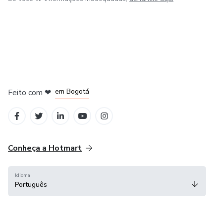
em Amsterdam
em Madrid
em Bogotá
Feito com
❤
em Belo Horizonte
na Cidade do México
Conheça a Hotmart
Idioma
Português