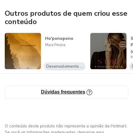
Outros produtos de quem criou esse
conteúdo
Ho'ponopono
S
P
Mara Pereira
(
M
Desenvolvimento Pessoal
Dúvidas frequentes
O conteúdo deste produto não representa a opinião da Hotmart.
Se você vir informações inadequadas,
denuncie aqui