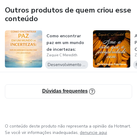
pessoal dos usuários. Elas abordam temas como campo
Outros produtos de quem criou esse
de energia humana, lei da atração, lei da prosperidade,
conteúdo
constelações sistêmicas e visualização de metas. Ao
praticar essas meditações, os usuários têm a oportunidade
Como encontrar
A
paz em um mundo
P
de explorar e trabalhar em diferentes aspectos de suas
de incertezas:
C
vidas, promovendo o crescimento pessoal e o bem-estar.
Zaquie C Meredith
Z
Reflexões curt...
F
Desenvolvimento Pessoal
Dúvidas frequentes
O conteúdo deste produto não representa a opinião da Hotmart.
Se você vir informações inadequadas,
denuncie aqui