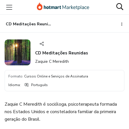
Ir
Ir
Ir
para
para
para
o
o
o
conteúdo
pagamento
rodapé
CD Meditações Reunidas
principal
CD Meditações Reunidas
Zaquie C Meredith
Formato
:
Cursos Online e Serviços de Assinatura
Idioma
:
Português
Zaquie C Meredith é socióloga, psicoterapeuta formada
nos Estados Unidos e consteladora familiar da primeira
geração do Brasil.