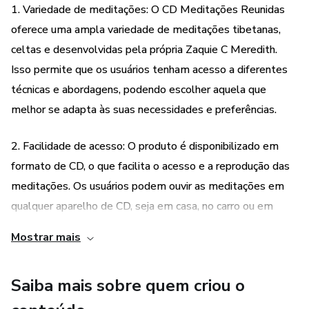
Liderança na categoria de Melhor Palestrante, Escritor e
1. Variedade de meditações: O CD Meditações Reunidas
Especialista em Transformação Pessoal. Ela foi escritora
oferece uma ampla variedade de meditações tibetanas,
no jornal Brasília por 5 anos sobre tópicos de auto-ajuda.
celtas e desenvolvidas pela própria Zaquie C Meredith.
Isso permite que os usuários tenham acesso a diferentes
Zaquie sempre utilizou a meditação como um guia para
técnicas e abordagens, podendo escolher aquela que
perguntas e questões de sua vida e obteve resultados
melhor se adapta às suas necessidades e preferências.
maravilhosos. Por isso ela reuniu várias meditações
tibetanas, celtas e as suas próprias para que você possa se
utilizar dessa ferramenta maravilhosa e fazer progresso na
2. Facilidade de acesso: O produto é disponibilizado em
sua vida
formato de CD, o que facilita o acesso e a reprodução das
meditações. Os usuários podem ouvir as meditações em
E tem mais, você pode ouvir mais de uma vez com quanto
qualquer aparelho de CD, seja em casa, no carro ou em
que seja em dias diferentes
qualquer outro lugar, tornando o processo de meditação
Mostrar mais
mais conveniente e acessível.
Vamos lá? Você vai adorar!
Saiba mais sobre quem criou o
3. Resultados comprovados: Zaquie C Meredith é uma
profissional experiente e reconhecida na área de