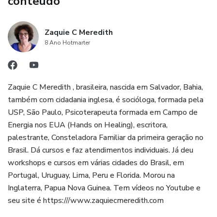
conteúdo
desenvolvimento pessoal. Suas meditações foram
testadas e comprovadas ao longo dos anos,
Zaquie C Meredith
proporcionando resultados positivos para aqueles que as
8 Ano Hotmarter
praticam. Os usuários podem confiar na eficácia das
meditações e esperar obter benefícios reais em suas vidas.
Zaquie C Meredith , brasileira, nascida em Salvador, Bahia,
4. Flexibilidade de uso: O CD Meditações Reunidas
também com cidadania inglesa, é socióloga, formada pela
permite que os usuários ouçam as meditações quantas
USP, São Paulo, Psicoterapeuta formada em Campo de
vezes desejarem e em dias diferentes. Isso oferece
Energia nos EUA (Hands on Healing), escritora,
flexibilidade para adaptar a prática de meditação à rotina e
palestrante, Consteladora Familiar da primeira geração no
às necessidades individuais de cada pessoa. Os usuários
Brasil. Dá cursos e faz atendimentos individuais. Já deu
podem criar sua própria programação de meditação, de
workshops e cursos em várias cidades do Brasil, em
Portugal, Uruguay, Lima, Peru e Florida. Morou na
acordo com sua disponibilidade e preferências.
Inglaterra, Papua Nova Guinea. Tem vídeos no Youtube e
seu site é https:///www.zaquiecmeredith.com
5. Desenvolvimento pessoal: As meditações reunidas no
CD têm como objetivo auxiliar no desenvolvimento