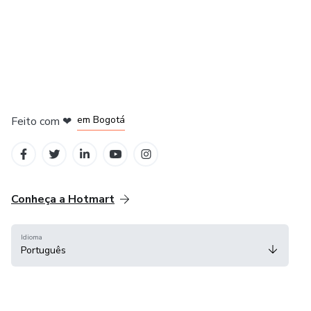
em Amsterdam
em Madrid
em Bogotá
Feito com
❤
em Belo Horizonte
na Cidade do México
Conheça a Hotmart
Idioma
Português