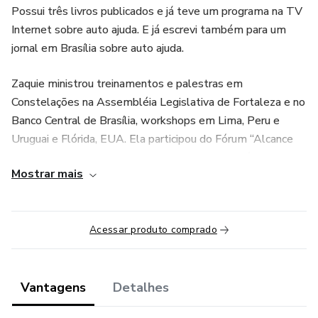
Possui três livros publicados e já teve um programa na TV
Internet sobre auto ajuda. E já escrevi também para um
jornal em Brasília sobre auto ajuda.
Zaquie ministrou treinamentos e palestras em
Constelações na Assembléia Legislativa de Fortaleza e no
Banco Central de Brasília, workshops em Lima, Peru e
Uruguai e Flórida, EUA. Ela participou do Fórum “Alcance
Social” no 2º Congresso de Constelações do México, onde
Mostrar mais
foi convidada a falar.
Realizou palestras desde 2001 sobre diversos temas, tais
como: Campo de Energia Humana, Lei da Atração, Lei da
Acessar produto comprado
Prosperidade, Constelações Sistêmicas, A Arte de
Visualizar o que Você Quer, com DVDs, CDs e Livros sobre
o assunto. Ela também recebeu o Prêmio de Excelência e
Vantagens
Detalhes
Qualidade Brasil 2013 pela Associação Brasileira de