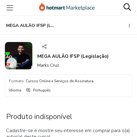
Ir
Ir
Ir
para
para
para
o
o
o
conteúdo
pagamento
rodapé
MEGA AULÃO IFSP (Legislação)
principal
MEGA AULÃO IFSP (Legislação)
Marks Cruz
Formato
:
Cursos Online e Serviços de Assinatura
Idioma
:
Português
Produto indisponível
Cadastre-se e mostre seu interesse em comprar para o(a)
autor(a) deste curso!