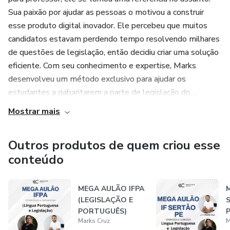
Sua paixão por ajudar as pessoas o motivou a construir
4.1. CAPÍTULO I (Das Disposições Gerais);
esse produto digital inovador. Ele percebeu que muitos
4.2. CAPÍTULO II (Dos Atos de Improbidade
candidatos estavam perdendo tempo resolvendo milhares
Administrativa);
de questões de legislação, então decidiu criar uma solução
eficiente. Com seu conhecimento e expertise, Marks
4.3. CAPÍTULO III (Das Penas).
desenvolveu um método exclusivo para ajudar os
estudantes a gabaritarem a parte de legislação do ...
5. Lei n. 9.394/1996 - Estabelece as diretrizes e bases da
Mostrar mais
educação nacional (do artigo 1º ao 67)
6. Lei n. 11.892/2008 - Rede Federal de Educação
Outros produtos de quem criou esse
Profissional, Científica e Tecnológica e Institutos Federais
conteúdo
de Educação, Ciência e Tecnologia;
MEGA AULÃO IFPA
7. Lei n. 12.772/2012 - Dispõe sobre a estruturação do
(LEGISLAÇÃO E
Plano de Carreiras e Cargos de Magistério Federal, [...] e dá
PORTUGUÊS)
outras providências.
Marks Cruz
M