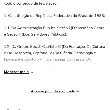
todo o conteúdo de legislação:
1. Constituição da República Federativa do Brasil de 1988:
1.1. Da Administração Pública: Seção I (Disposições Gerais)
e Seção II (Dos Servidores Públicos);
1.2. Da Ordem Social: Capítulo III (Da Educação, Da Cultura
e Do Desporto), Capítulo IV (Da Ciência, Tecnologia e
Inovação) e Capítulo VII (Da Família, Da Criança, Do
Adolescente, Do Jovem e Do Idoso);
Mostrar mais
2. Lei n. 8.069/1990 - Dispõe sobre o Estatuto da Criança
e do Adolescente e dá outras providências.
Acessar produto comprado
2.1. Parte Geral: do artigo 1º ao 24 e do artigo 53 ao 58;
2.2. Parte Especial: do artigo 131 ao 140;