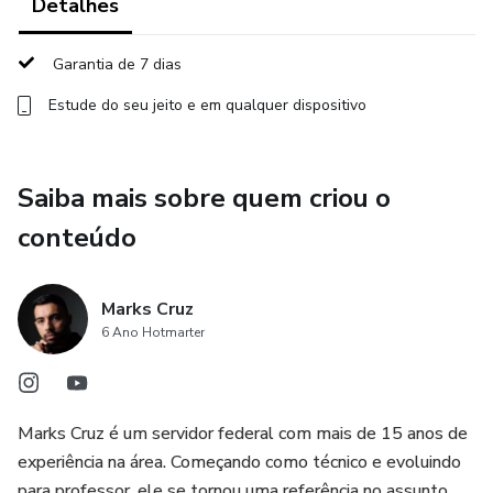
Detalhes
3. Lei n. 8.112/1990 - Regime Jurídico dos Servidores
Garantia de 7 dias
Públicos Civis da União.
Estude do seu jeito e em qualquer dispositivo
3.1. Título I - Das Disposições Preliminares;
3.2. Título II - Do Provimento, Vacância, Remoção,
Saiba mais sobre quem criou o
Redistribuição e Substituição;
conteúdo
3.3. Título III - Dos Direitos e Vantagens;
Marks Cruz
3.4. Título IV - Do Regime Disciplinar;
6 Ano Hotmarter
3.5. Título V - Do Processo Administrativo Disciplinar.
Marks Cruz é um servidor federal com mais de 15 anos de
4. Lei n. 8.429/1992 - Atos de Improbidade
experiência na área. Começando como técnico e evoluindo
Administrativa
para professor, ele se tornou uma referência no assunto.