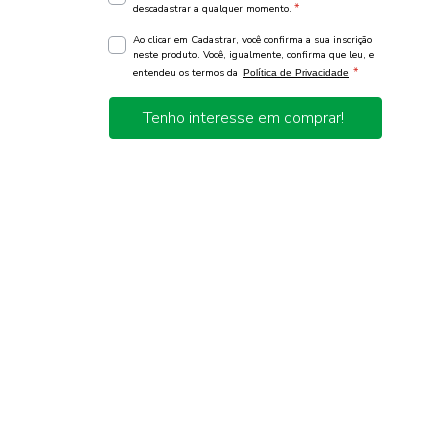
*
descadastrar a qualquer momento.
Ao clicar em Cadastrar, você confirma a sua inscrição
neste produto. Você, igualmente, confirma que leu, e
*
entendeu os termos da
Política de Privacidade
Tenho interesse em comprar!