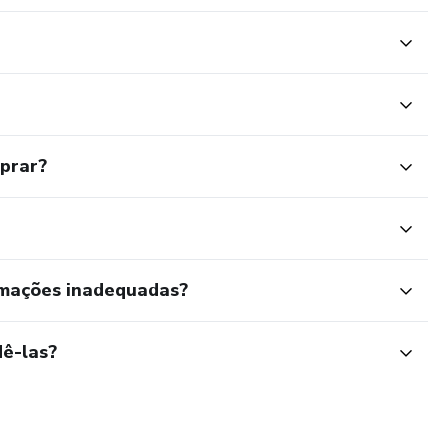
mprar?
rmações inadequadas?
ê-las?