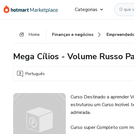
Ir
Ir
Ir
Categorias
para
para
para
o
o
o
conteúdo
pagamento
rodapé
Home
Finanças e negócios
Empreendedo
principal
Mega Cílios - Volume Russo Par
Português
Curso Destinado a aprender V
estruturou um Curso Incrível t
admirada.
Curso super Completo com mai