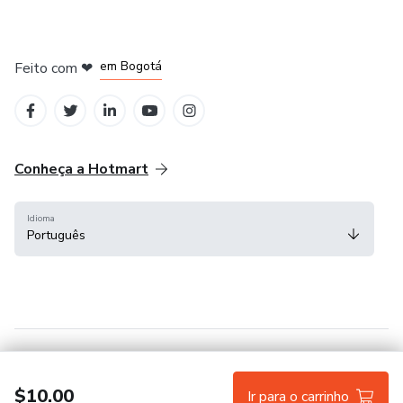
em Amsterdam
em Madrid
em Bogotá
Feito com
❤
em Belo Horizonte
na Cidade do México
Conheça a Hotmart
Idioma
Português
Central de ajuda
Termos
Privacidade
Cookies
$10.00
Ir para o carrinho