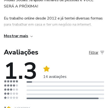
Mídias Sociais. Já ajudei milhares de pessoas e VOCÊ
SERÁ A PRÓXIMA!
Eu trabalho online desde 2012 e já tentei diversas formas
para trabalhar em casa e ter um negócio na internet.
Mostrar mais
E foi em 2016 que eu descobri esse mercado fantástico e
agora decidi compartilhar com você, a melhor experiência
do método COMPROVADO, para transformar você num
Avaliações
Filtrar
empreendedor de sucesso.
1.3
14 avaliações