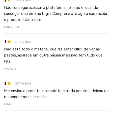
1
14/10/2024
Não consegui acessar a plataforma no início e, quando
consegui, deu erro no login. Comprei e até agora não recebi
o produto. Não indico.
EDNALDO
1
11/09/2024
Não está todo o material que diz estar difícil de ver as
pastas, aparece em outra página mais não tem tudo que
fala
VICTOR
1
27/07/2023
Me enviou o produto incompleto e ainda por cima deixou de
responder meus e-mails.
LUAN