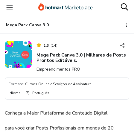
Ir
Ir
Ir
para
para
para
o
o
o
conteúdo
pagamento
rodapé
Mega Pack Canva 3.0 | Milhares de Posts Prontos Editáveis.
principal
1.3
(
14
)
Mega Pack Canva 3.0 | Milhares de Posts
Prontos Editáveis.
Empreendimentos PRO
Formato
:
Cursos Online e Serviços de Assinatura
Idioma
:
Português
Conheça a Maior Plataforma de Conteúdo Digital
para você criar Posts Profissionais em menos de 20