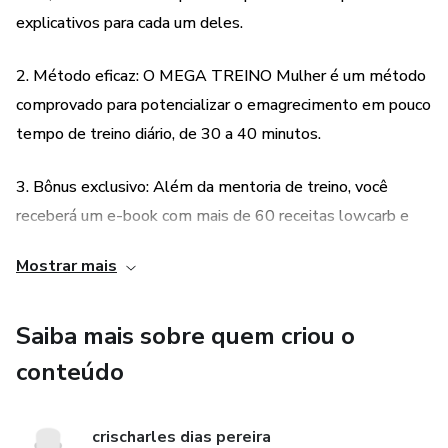
explicativos para cada um deles.
BÔNUS:
2. Método eficaz: O MEGA TREINO Mulher é um método
1 - E-Book Mega Receitas
comprovado para potencializar o emagrecimento em pouco
tempo de treino diário, de 30 a 40 minutos.
Mais de 60 receitas lowcarb e cetogênicas para te ajudar a
potencializar seus objetivos. Nesse e-book você vai
3. Bônus exclusivo: Além da mentoria de treino, você
encontrar receitinhas saudáveis, fáceis de fazer, com
receberá um e-book com mais de 60 receitas lowcarb e
ingredientes simples.
cetogênicas para te ajudar a potencializar seus objetivos.
Mostrar mais
-SUPORTE
4. Suporte personalizado: Com o e-mail e WhatsApp de
E-mail e WhatsApp de suporte.
suporte, você terá ajuda sempre que precisar, seja para tirar
Saiba mais sobre quem criou o
dúvidas sobre a consultoria de treino ou para receber uma
conteúdo
Sempre que sentir necessidade ou que tiver uma dúvida
palavra de incentivo.
sobre a utilização da consultoria, ou até mesmo para
receber uma palavra de incentivo, entre em contato
crischarles dias pereira
5. Passo a passo: Com o passo a passo de como executar
conosco. O seu sucesso também será o nosso sucesso. E é