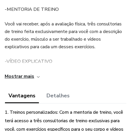
-MENTORIA DE TREINO
Você vai receber, após a avaliação física, três consultorias
de treino feita exclusivamente para você com a descrição
do exercício, músculo a ser trabalhado e vídeos
explicativos para cada um desses exercícios.
-VÍDEO EXPLICATIVO
Você vai receber um vídeo explicativo pra te mostrar como
Mostrar mais
funciona o método e como utilizar as consultorias;
Vantagens
Detalhes
-PASSO A PASSO
1. Treinos personalizados: Com a mentoria de treino, você
Você também vai receber um passo a passo de como
executar as orientações da consultoria de treino para que
terá acesso a três consultorias de treino exclusivas para
você consiga se planejar e maximizar seus resultados;
você, com exercícios específicos para o seu corpo e vídeos