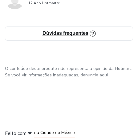
12 Ano Hotmarter
as orientações da consultoria de treino, você conseguirá se
por isso que responderemos ao seu contato em até 48
planejar e maximizar seus resultados de forma eficaz.
horas para te ajudar a alcançar seu objetivo de
emagrecimento.
Dúvidas frequentes
O conteúdo deste produto não representa a opinião da Hotmart.
Se você vir informações inadequadas,
denuncie aqui
em Bogotá
em Amsterdam
em Madrid
na Cidade do México
Feito com
❤