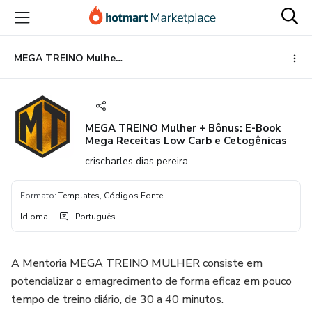
Ir
Ir
Ir
para
para
para
o
o
o
conteúdo
pagamento
rodapé
MEGA TREINO Mulher + Bônus: E-Book Mega Receitas Low Carb e Cetogênicas
principal
MEGA TREINO Mulher + Bônus: E-Book
Mega Receitas Low Carb e Cetogênicas
crischarles dias pereira
Formato
:
Templates, Códigos Fonte
Idioma
:
Português
A Mentoria MEGA TREINO MULHER consiste em
potencializar o emagrecimento de forma eficaz em pouco
tempo de treino diário, de 30 a 40 minutos.