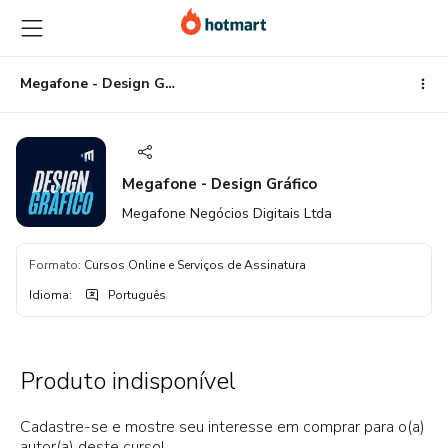
Ir
Ir
Ir
para
para
para
o
o
o
conteúdo
pagamento
rodapé
Megafone - Design Gráfico
principal
Megafone - Design Gráfico
Megafone Negócios Digitais Ltda
Formato
:
Cursos Online e Serviços de Assinatura
Idioma
:
Português
Produto indisponível
Cadastre-se e mostre seu interesse em comprar para o(a)
autor(a) deste curso!