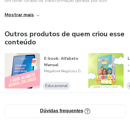
um olhar focado na transformação gerada. por isso
atuamos em 3 pilares: Construção, Suporte e Estratégia.
Mostrar mais
Outros produtos de quem criou esse
conteúdo
E-book: Alfabeto
L
Manual
-
Megafone Negócios Digitais Ltda
Educacional
Dúvidas frequentes