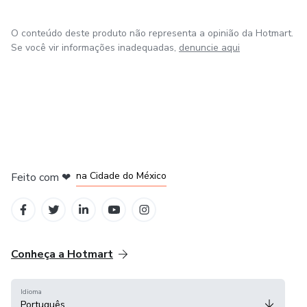
O conteúdo deste produto não representa a opinião da Hotmart.
Se você vir informações inadequadas,
denuncie aqui
em Bogotá
em Amsterdam
em Madrid
na Cidade do México
Feito com
❤
em Belo Horizonte
Conheça a Hotmart
Idioma
Português