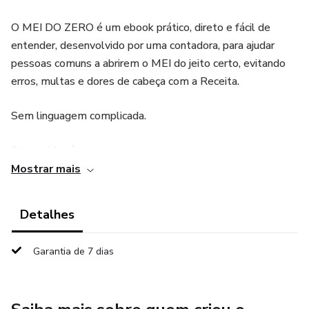
O MEI DO ZERO é um ebook prático, direto e fácil de
entender, desenvolvido por uma contadora, para ajudar
pessoas comuns a abrirem o MEI do jeito certo, evitando
erros, multas e dores de cabeça com a Receita.
Sem linguagem complicada.
Sem juridiquês.
Mostrar mais
Sem confusão.
Detalhes
Você vai aprender passo a passo como se formalizar
usando o site oficial do governo, entendendo exatamente
Garantia de 7 dias
o que está fazendo em cada etapa.