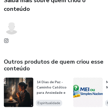
Saiba mais sobre quem criou o
conteúdo
Outros produtos de quem criou esse
conteúdo
14 Dias de Paz -
M
Caminho Católico
N
para Ansiedade e
Cura Emoc...
Espiritualidade