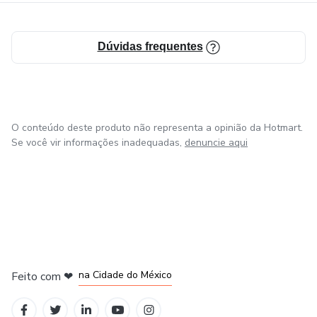
Dúvidas frequentes
O conteúdo deste produto não representa a opinião da Hotmart.
Se você vir informações inadequadas,
denuncie aqui
em Bogotá
em Amsterdam
em Madrid
na Cidade do México
Feito com
❤
em Belo Horizonte