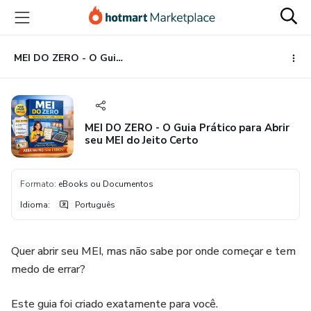
Ir
Ir
Ir
para
para
para
o
o
o
conteúdo
pagamento
rodapé
MEI DO ZERO - O Guia Prático para Abrir seu MEI do Jeito Certo
principal
MEI DO ZERO - O Guia Prático para Abrir
seu MEI do Jeito Certo
Formato
:
eBooks ou Documentos
Idioma
:
Português
Quer abrir seu MEI, mas não sabe por onde começar e tem
medo de errar?
Este guia foi criado exatamente para você.