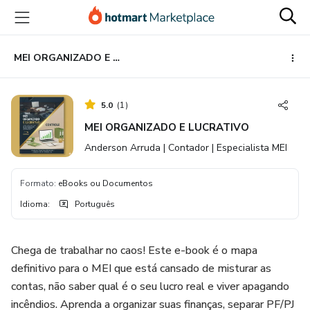
Ir
Ir
Ir
para
para
para
o
o
o
conteúdo
pagamento
rodapé
MEI ORGANIZADO E LUCRATIVO
principal
5.0
(
1
)
MEI ORGANIZADO E LUCRATIVO
Anderson Arruda | Contador | Especialista MEI
Formato
:
eBooks ou Documentos
Idioma
:
Português
Chega de trabalhar no caos! Este e-book é o mapa
definitivo para o MEI que está cansado de misturar as
contas, não saber qual é o seu lucro real e viver apagando
incêndios. Aprenda a organizar suas finanças, separar PF/PJ