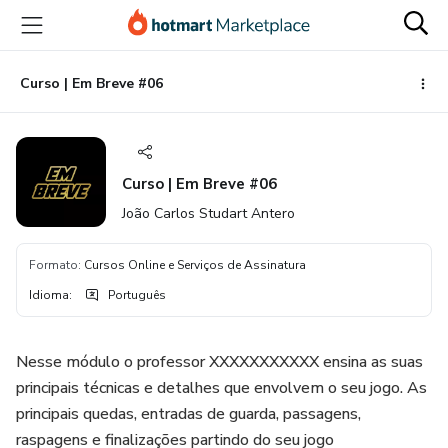
Ir
Ir
Ir
para
para
para
o
o
o
conteúdo
pagamento
rodapé
Curso | Em Breve #06
principal
Curso | Em Breve #06
João Carlos Studart Antero
Formato
:
Cursos Online e Serviços de Assinatura
Idioma
:
Português
Nesse módulo o professor XXXXXXXXXXX ensina as suas
principais técnicas e detalhes que envolvem o seu jogo. As
principais quedas, entradas de guarda, passagens,
raspagens e finalizações partindo do seu jogo