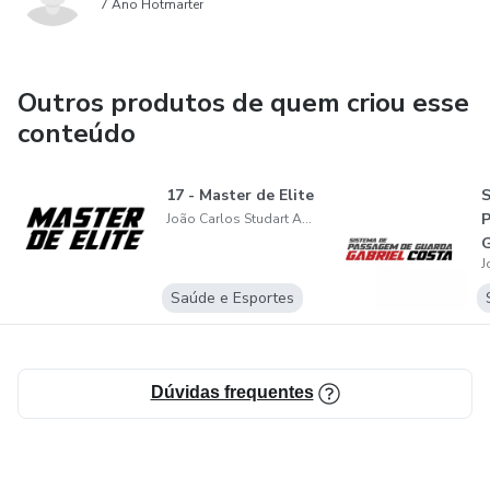
7 Ano Hotmarter
Outros produtos de quem criou esse
conteúdo
17 - Master de Elite
S
João Carlos Studart Antero
G
Saúde e Esportes
Dúvidas frequentes