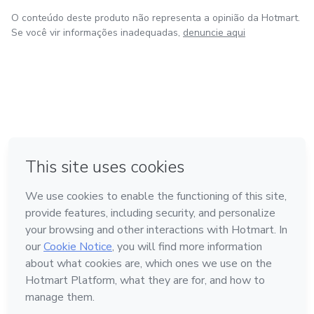
O conteúdo deste produto não representa a opinião da Hotmart.
Se você vir informações inadequadas,
denuncie aqui
em Amsterdam
em Madrid
em Bogotá
Feito com
❤
em Belo Horizonte
na Cidade do México
Conheça a Hotmart
Idioma
Português