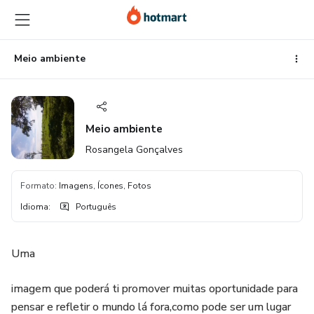
Ir
Ir
Ir
para
para
para
o
o
o
conteúdo
pagamento
rodapé
Meio ambiente
principal
Meio ambiente
Rosangela Gonçalves
Formato
:
Imagens, Ícones, Fotos
Idioma
:
Português
Uma
imagem que poderá ti promover muitas oportunidade para
pensar e refletir o mundo lá fora,como pode ser um lugar