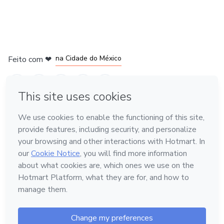
em Bogotá
em Amsterdam
em Madrid
na Cidade do México
Feito com
❤
em Belo Horizonte
Conheça a Hotmart
Idioma
Português