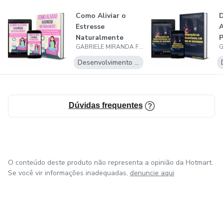
Como Aliviar o
D
Estresse
A
Naturalmente
P
GABRIELE MIRANDA FELIPPE FU
+
Desenvolvimento Pessoal
Dúvidas frequentes
O conteúdo deste produto não representa a opinião da Hotmart.
Se você vir informações inadequadas,
denuncie aqui