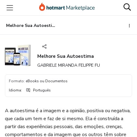
Ir
Ir
Ir
para
para
para
o
o
o
conteúdo
pagamento
rodapé
Melhore Sua Autoestima
principal
Melhore Sua Autoestima
GABRIELE MIRANDA FELIPPE FU
Formato
:
eBooks ou Documentos
Idioma
:
Português
A autoestima é a imagem e a opinião, positiva ou negativa,
que cada um tem e faz de si mesmo. Ela é construída a
partir das experiências pessoais, das emoções, crenças,
comportamentos e da imagem que os outros têm sobre