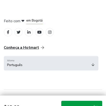
em Amsterdam
em Madrid
em Bogotá
Feito com
❤
em Belo Horizonte
na Cidade do México
Conheça a Hotmart
Idioma
Português
Central de ajuda
Termos
Privacidade
Cookies