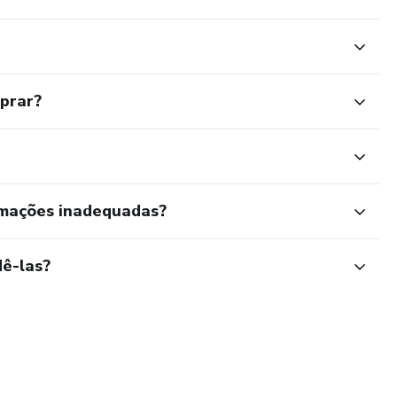
mprar?
rmações inadequadas?
ê-las?