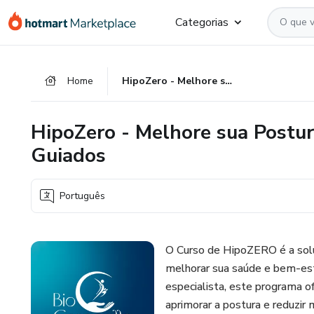
Ir
Ir
Ir
Categorias
para
para
para
o
o
o
conteúdo
pagamento
rodapé
Home
HipoZero - Melhore sua Postura e Saúde com Exercícios Guiados
principal
HipoZero - Melhore sua Postur
Guiados
Português
O Curso de HipoZERO é a solu
melhorar sua saúde e bem-est
especialista, este programa o
aprimorar a postura e reduzir