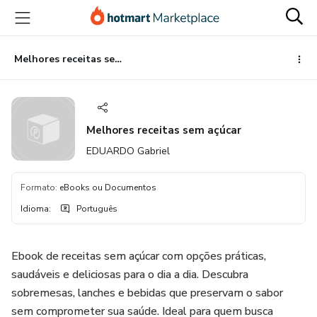
Ir
Ir
Ir
para
para
para
o
o
o
conteúdo
pagamento
rodapé
Melhores receitas sem açúcar
principal
Melhores receitas sem açúcar
EDUARDO Gabriel
Formato
:
eBooks ou Documentos
Idioma
:
Português
Ebook de receitas sem açúcar com opções práticas,
saudáveis e deliciosas para o dia a dia. Descubra
sobremesas, lanches e bebidas que preservam o sabor
sem comprometer sua saúde. Ideal para quem busca