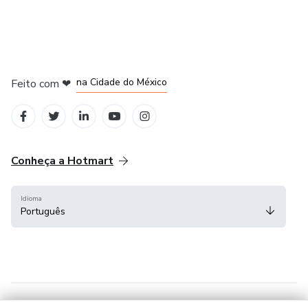
na Cidade do México
Feito com
❤
em Belo Horizonte
em Bogotá
em Amsterdam
em Madrid
Conheça a Hotmart
Idioma
Português