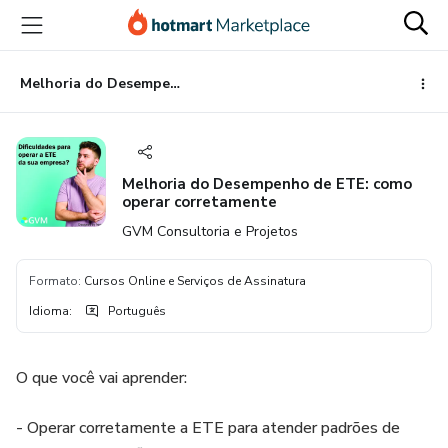
Ir
Ir
Ir
para
para
para
o
o
o
conteúdo
pagamento
rodapé
Melhoria do Desempenho de ETE: como operar corretamente
principal
Melhoria do Desempenho de ETE: como
operar corretamente
GVM Consultoria e Projetos
Formato
:
Cursos Online e Serviços de Assinatura
Idioma
:
Português
O que você vai aprender:
- Operar corretamente a ETE para atender padrões de