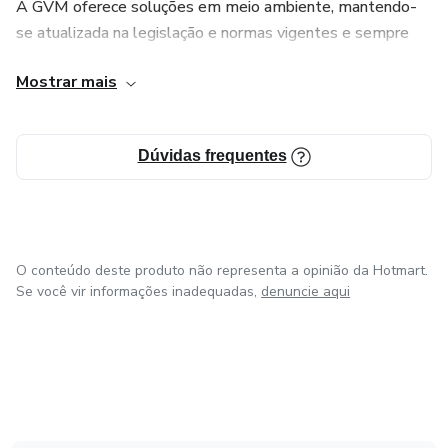
A GVM oferece soluções em meio ambiente, mantendo-
se atualizada na legislação e normas vigentes e sempre
atenta a inovações tecnológicas na obtenção da melhor
Mostrar mais
relação custo/benefício para sua empresa.
Em busca do melhoramento contínuo de nossos serviços,
Dúvidas frequentes
participamos do Programa Gaúcho da Qualidade e
Produtividade.
Em 2008, fomos agraciados com o prêmio Clave de Sol -
Destaque Empresarial do ano - Qualidade e Tecnologia
O conteúdo deste produto não representa a opinião da Hotmart.
Ambiental, promovido pela
Se você vir informações inadequadas,
denuncie aqui
Associação dos Empresários do RS, SC e PR.