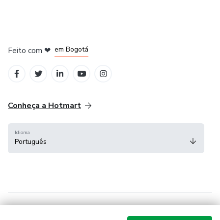
em Amsterdam
em Madrid
em Bogotá
Feito com
❤
em Belo Horizonte
na Cidade do México
Conheça a Hotmart
Idioma
Português