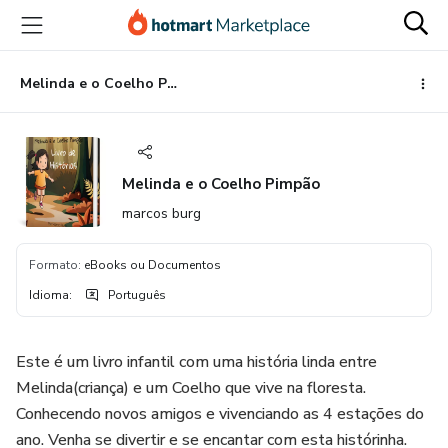
Ir
Ir
Ir
para
para
para
o
o
o
conteúdo
pagamento
rodapé
Melinda e o Coelho Pimpão
principal
Melinda e o Coelho Pimpão
marcos burg
Formato
:
eBooks ou Documentos
Idioma
:
Português
Este é um livro infantil com uma história linda entre
Melinda(criança) e um Coelho que vive na floresta.
Conhecendo novos amigos e vivenciando as 4 estações do
ano. Venha se divertir e se encantar com esta histórinha.