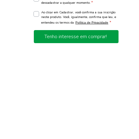
*
descadastrar a qualquer momento.
Ao clicar em Cadastrar, você confirma a sua inscrição
neste produto. Você, igualmente, confirma que leu, e
*
entendeu os termos da
Política de Privacidade
Tenho interesse em comprar!