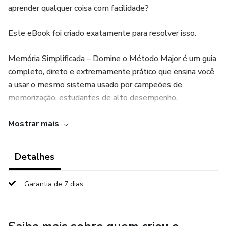
aprender qualquer coisa com facilidade?
Este eBook foi criado exatamente para resolver isso.
Memória Simplificada – Domine o Método Major é um guia
completo, direto e extremamente prático que ensina você
a usar o mesmo sistema usado por campeões de
memorização, estudantes de alto desempenho,
profissionais que precisam aprender rápido e até monges
Mostrar mais
que treinam a mente há séculos.
O conteúdo foi estruturado de forma simples, visual e
Detalhes
intuitiva — qualquer pessoa consegue aprender, mesmo
que acredite que “tem memória fraca”.
Garantia de 7 dias
✅ O que você vai aprender dentro deste eBook