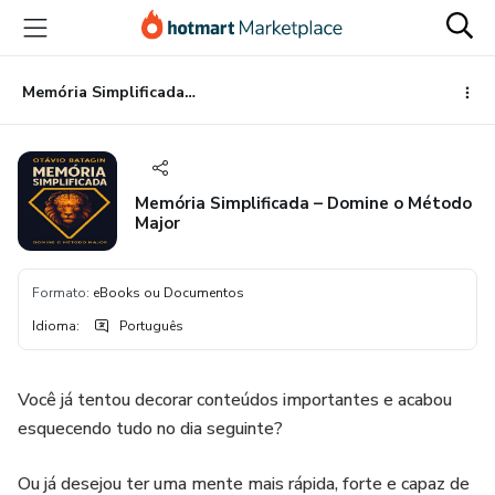
Ir
Ir
Ir
para
para
para
o
o
o
conteúdo
pagamento
rodapé
Memória Simplificada – Domine o Método Major
principal
Memória Simplificada – Domine o Método
Major
Formato
:
eBooks ou Documentos
Idioma
:
Português
Você já tentou decorar conteúdos importantes e acabou
esquecendo tudo no dia seguinte?
Ou já desejou ter uma mente mais rápida, forte e capaz de