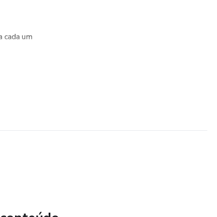
a cada um
usado ao efetuar a compra