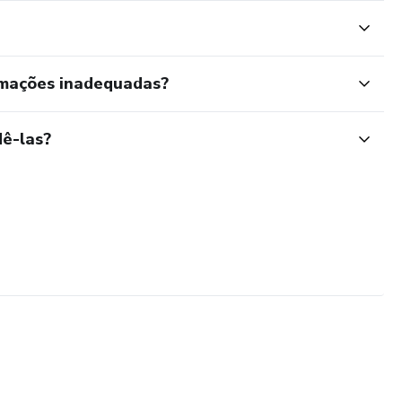
rmações inadequadas?
ê-las?