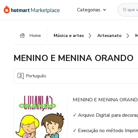
Ir
Ir
Ir
Categorias
para
para
para
o
o
o
conteúdo
pagamento
rodapé
Home
Música e artes
Artesanato
principal
MENINO E MENINA ORANDO
Português
MENINO E MENINA ORAN
✓ Arquivo Digital para decora
✓ Execução no método Impri