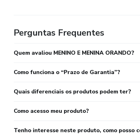
💡 Ajude-nos a compartilhar essas ferramentas incríveis
Perguntas Frequentes
Juntos, podemos levar ensino, cor e inspiração a mais pes
Quem avaliou MENINO E MENINA ORANDO?
Como funciona o “Prazo de Garantia”?
Quais diferenciais os produtos podem ter?
Como acesso meu produto?
Tenho interesse neste produto, como posso 