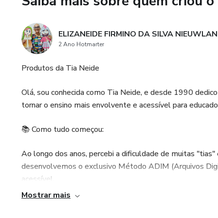
Saiba mais sobre quem criou o
ELIZANEIDE FIRMINO DA SILVA NIEUWLA
2 Ano Hotmarter
Produtos da Tia Neide
Olá, sou conhecida como Tia Neide, e desde 1990 dedico
tornar o ensino mais envolvente e acessível para educador
📚 Como tudo começou:
Ao longo dos anos, percebi a dificuldade de muitas "tias" 
desenvolvemos o exclusivo Método ADIM (Arquivos Digit
acessível.
Mostrar mais
🎨 O que oferecemos: