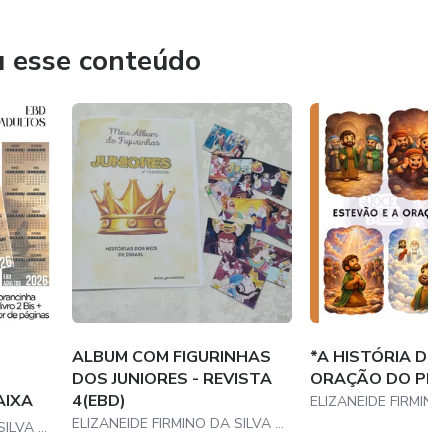
litar o ensino.
u esse conteúdo
e.
, ampliando suas possibilidades de uso.
 esforço.
olde para trabalhos manuais.
ALBUM COM FIGURINHAS
*A HISTÓRIA DE 
DOS JUNIORES - REVISTA
ORAÇÃO DO PE
AIXA
4(EBD)
a missão é simplificar o ensino e inspirar criatividade,
ELIZANEIDE FIRMINO DA SILVA NIEUWLAND
ELIZANEIDE FIRMINO DA SILVA NIEUWLAND
formam suas aulas em momentos inesquecíveis.