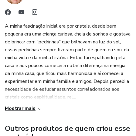
10- Calculando seu número angélico
* 11:11
* 12:34
11- A Mensagem dos Anjos
A minha fascinação inicial era por cristais, desde bem
* 21:21
*Bônus
pequena era uma criança curiosa, cheia de sonhos e gostava
de brincar com “pedrinhas” que brilhavam na luz do sol,
* Calculando seu número Angélico com Tabela Cabalística
essas pedrinhas sempre fizeram parte de quem eu sou, da
minha vida e da minha história. Então fui espalhando pela
* A grande mensagem dos Anjos e do Universo revelado
casa e aos poucos comecei a notar a diferença na energia
para você
da minha casa, que ficou mais harmoniosa e aí comecei a
experimentar em minha família e amigos. Depois percebi a
* Bônus: Música para se conectar com seu Anjo Protetor e
necessidade de estudar assuntos correlacionados aos
Diário dos Anjos
cristais como espiritualidade, rel...
Obs.: E-book possui 116 páginas
Mostrar mais
Outros produtos de quem criou esse