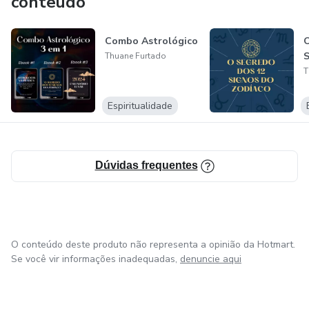
conteúdo
Combo Astrológico
O
S
Thuane Furtado
T
Espiritualidade
Dúvidas frequentes
O conteúdo deste produto não representa a opinião da Hotmart.
Se você vir informações inadequadas,
denuncie aqui