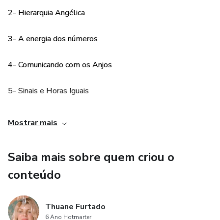
* A Energia dos Números
2- Hierarquia Angélica
* Comunicando com seu Anjo da Guarda
3- A energia dos números
* Sinais e Horas Iguais (significado de todas as mensagens
e números)
4- Comunicando com os Anjos
* Números Angélicos
5- Sinais e Horas Iguais
* Como interpretar as Horas Iguais
6- Números Angélicos
Mostrar mais
* Significado das Horas Iguais na vida Amorosa,
7- Como interpretar números angélicos
Profissional e Espiritual
Saiba mais sobre quem criou o
8- Combinações angélicas
conteúdo
* Números Invertidos
9- Números invertidos
* Combinações Angélicas
Thuane Furtado
6 Ano Hotmarter