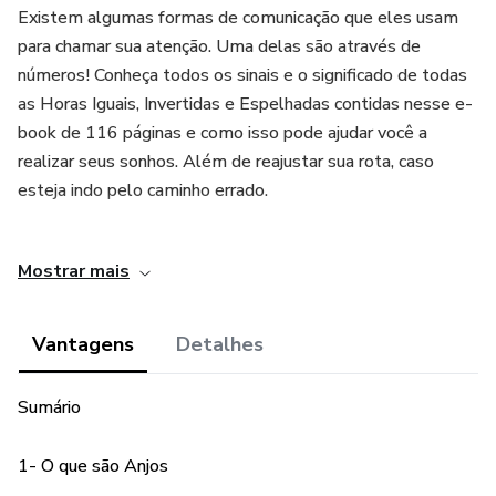
Existem algumas formas de comunicação que eles usam
para chamar sua atenção. Uma delas são através de
números! Conheça todos os sinais e o significado de todas
as Horas Iguais, Invertidas e Espelhadas contidas nesse e-
book de 116 páginas e como isso pode ajudar você a
realizar seus sonhos. Além de reajustar sua rota, caso
esteja indo pelo caminho errado.
Finalmente desvende a mensagem secreta das Horas
Mostrar mais
Iguais que o Universo está tentando passar para você.
O que você vai encontrar nesse e-book?
Vantagens
Detalhes
* O que são Anjos
Sumário
* Hierarquia Angélica
1- O que são Anjos