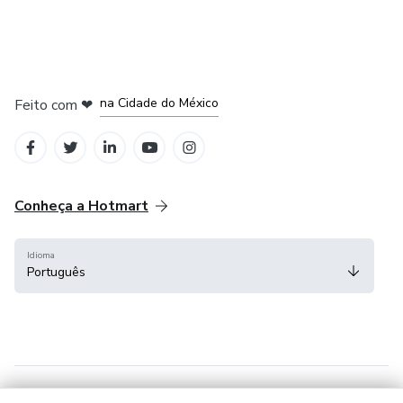
em Bogotá
em Amsterdam
em Madrid
na Cidade do México
Feito com
❤
em Belo Horizonte
Conheça a Hotmart
Idioma
Português