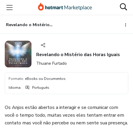
Ir
Ir
Ir
para
para
para
o
o
o
conteúdo
pagamento
rodapé
Revelando o Mistério das Horas Iguais
principal
Revelando o Mistério das Horas Iguais
Thuane Furtado
Formato
:
eBooks ou Documentos
Idioma
:
Português
Os Anjos estão abertos a interagir e se comunicar com
você o tempo todo, muitas vezes eles tentam entrar em
contato mas você não percebe ou nem sente sua presença.