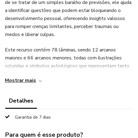
de se tratar de um simples baralho de previsões, ele ajuda
a identificar questões que podem estar bloqueando o
desenvolvimento pessoal, oferecendo insights valiosos
para romper crenças limitantes, perceber traumas ou
medos e liberar culpas.
Este recurso contém 78 lâminas, sendo 12 arcanos
maiores e 66 arcanos menores, todas com ilustrações
coloridas e símbolos astrológicos que representam tanto
o consciente quanto o inconsciente através dos signos e
Mostrar mais
seus regentes.
As mensagens contidas neste livreto não seguem uma
Detalhes
sequência numérica ou astrológica, permitindo uma leitura
mais intuitiva. Isso evita que o leitor busque conselhos de
Garantia de 7 dias
maneira direcionada e favorece uma conexão mais genuína
com as cartas. Algumas lâminas apresentam múltiplos
Para quem é esse produto?
significados, enriquecendo a experiência.