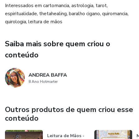
Interessados em cartomancia, astrologia, tarot,
espiritualidade, thetahealing, baralho cigano, quiromancia,
Sugere-se ler uma mensagem por semana, utilizando o
quirologia, leitura de mãos
tempo até a próxima leitura para refletir sobre os
questionamentos apresentados. Se em algum momento a
mensagem não ressoar com você, talvez alguém próximo
Saiba mais sobre quem criou o
esteja vibrando aquela energia; procure ajudar.
conteúdo
Esperamos que este pequeno livro ofereça a todos a
melhor e mais elevada forma de benefício.
ANDREA BAFFA
8 Ano Hotmarter
Outros produtos de quem criou esse
conteúdo
Leitura de Mãos -