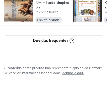
Um método simples
de
ANDREA BAFFA
A
autoconhecimento
L
I
Espiritualidade
c
Dúvidas frequentes
O conteúdo deste produto não representa a opinião da Hotmart.
Se você vir informações inadequadas,
denuncie aqui