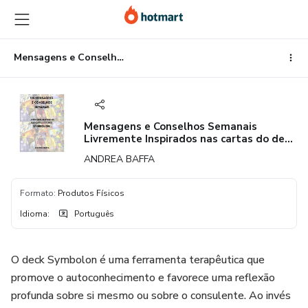
Ir
Ir
Ir
para
para
para
o
o
o
conteúdo
pagamento
rodapé
Mensagens e Conselhos Semanais Livremente Inspirados nas cartas do deck Symbolon
principal
Mensagens e Conselhos Semanais
Livremente Inspirados nas cartas do deck
Symbolon
ANDREA BAFFA
Formato
:
Produtos Físicos
Idioma
:
Português
O deck Symbolon é uma ferramenta terapêutica que
promove o autoconhecimento e favorece uma reflexão
profunda sobre si mesmo ou sobre o consulente. Ao invés