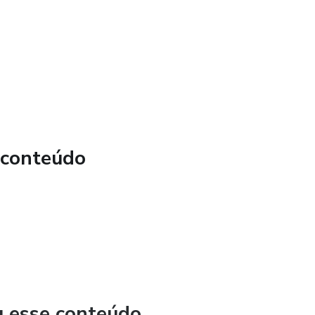
 conteúdo
o)
nto e vendas)
nsalidade
u esse conteúdo