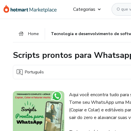
Ir
Ir
Ir
Categorias
para
para
para
o
o
o
conteúdo
pagamento
rodapé
Home
Tecnologia e desenvolvimento de soft
principal
Scripts prontos para Whatsap
Português
Aqui você encontra tudo para
Torne seu WhatsApp uma Maqu
(Copiar e Colar) e editáveis pa
sair do zero e alavancar suas 