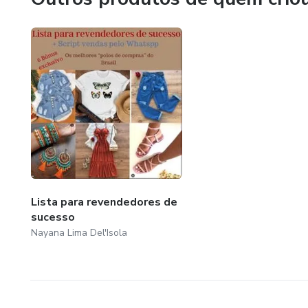
- Datas comemorativas
- Fotos que vendem
- Crie seu Avatar (Passo a Passo)
- Planilha (Despesas, recebimento e vendas)
- Sistema Operacional sem mensalidade
Lista para revendedores de
sucesso
Nayana Lima Del'Isola