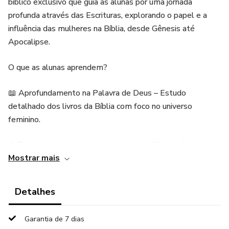
bíblico exclusivo que guia as alunas por uma jornada
profunda através das Escrituras, explorando o papel e a
influência das mulheres na Bíblia, desde Gênesis até
Apocalipse.
O que as alunas aprendem?
📖 Aprofundamento na Palavra de Deus – Estudo
detalhado dos livros da Bíblia com foco no universo
feminino.
👩‍🏫 Histórias e lições das mulheres da Bíblia – Como suas
Mostrar mais
trajetórias inspiram a vida cristã nos dias de hoje.
🙏 Crescimento Espiritual – Reflexões, princípios e
Detalhes
aplicações práticas para fortalecer a fé.
Garantia de 7 dias
💡 Conteúdos Exclusivos – Aulas ministradas por