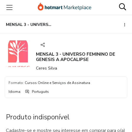
Ir
Ir
Ir
para
para
para
o
o
o
conteúdo
pagamento
rodapé
MENSAL 3 - UNIVERSO FEMININO DE GENESIS A APOCALIPSE
principal
MENSAL 3 - UNIVERSO FEMININO DE
GENESIS A APOCALIPSE
Ceres Silva
Formato
:
Cursos Online e Serviços de Assinatura
Idioma
:
Português
Produto indisponível
Cadastre-se e mostre seu interesse em comprar para o(a)