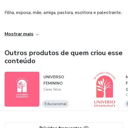
Filha, esposa, mãe, amiga, pastora, escritora e palestrante.
Ceres Silva é uma mulher que ama ensinar, porque crê que
Mostrar mais
o conhecimento de quem Deus É salva, cura, transforma
vidas e liberta!
Outros produtos de quem criou esse
conteúdo
UNIVERSO
M
FEMININO
F
G
Ceres Silva
C
A
Educacional