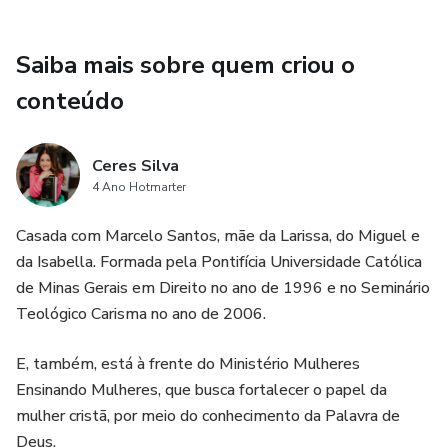
professoras especializadas, trazendo revelações
poderosas sobre o propósito da mulher no Reino de Deus.
Saiba mais sobre quem criou o
O curso é ideal para quem deseja conhecer mais sobre a
conteúdo
Bíblia, se aprofundar na sua identidade espiritual e aplicar
esses ensinamentos na vida diária.
Ceres Silva
4 Ano Hotmarter
Casada com Marcelo Santos, mãe da Larissa, do Miguel e
da Isabella. Formada pela Pontifícia Universidade Católica
de Minas Gerais em Direito no ano de 1996 e no Seminário
Teológico Carisma no ano de 2006.
E, também, está à frente do Ministério Mulheres
Ensinando Mulheres, que busca fortalecer o papel da
mulher cristã, por meio do conhecimento da Palavra de
Deus.