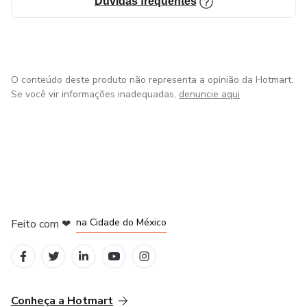
Dúvidas frequentes
O conteúdo deste produto não representa a opinião da Hotmart.
Se você vir informações inadequadas,
denuncie aqui
em Bogotá
em Amsterdam
em Madrid
na Cidade do México
Feito com
❤
em Belo Horizonte
Conheça a Hotmart