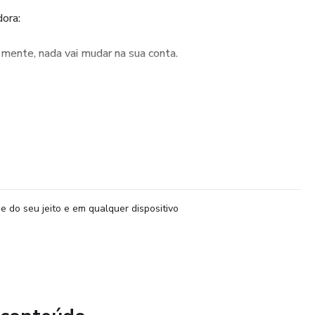
dora:
mente, nada vai mudar na sua conta.
esmos erros:
o mal
por medo
e do seu jeito e em qualquer dispositivo
o, com a sensação de que “não nasceu pra enriquecer”
 invisível.