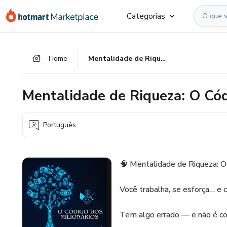
Ir
Ir
Ir
Categorias
para
para
para
o
o
o
conteúdo
pagamento
rodapé
Home
Mentalidade de Riqueza: O Código dos Milionários
principal
Mentalidade de Riqueza: O Cód
Português
🧠 Mentalidade de Riqueza: O
Você trabalha, se esforça… e 
Tem algo errado — e não é c