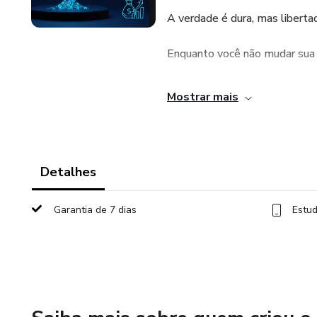
A verdade é dura, mas liberta
Enquanto você não mudar sua 
Você continua repetindo os m
Mostrar mais
❌ Ganhando pouco e gastand
❌ Sabotando oportunidades 
Detalhes
❌ Cercado de gente negativa
Garantia de 7 dias
Estud
❌ Se sentindo cansado, perdid
Esse curso é o fim dessa prisão
Você vai aprender a: