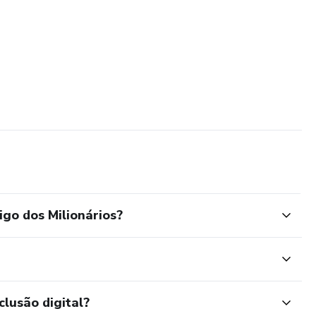
continuar:
do pouco
zes passarem na sua frente
dando… sem você
Milionários agora…
ema que te ensinou a ser pobre.
go dos Milionários?
 ou despertar sua mente rica de uma vez por todas.
nunca mais será o mesmo.
clusão digital?