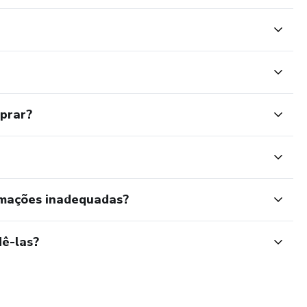
mprar?
rmações inadequadas?
ê-las?