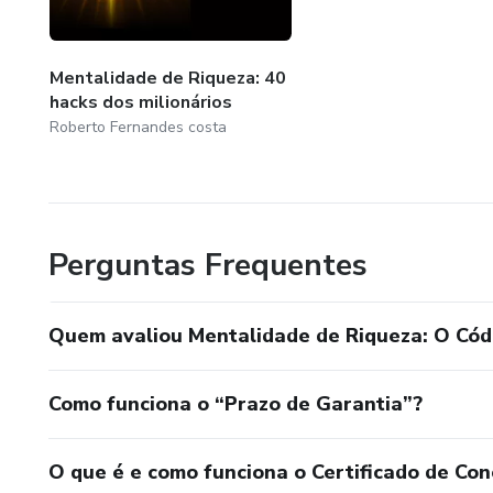
Se você ignorar isso agora, vai 
⚠️ Trabalhando muito e viven
Mentalidade de Riqueza: 40
hacks dos milionários
⚠️ Vendo pessoas menos capa
Roberto Fernandes costa
⚠️ Sentindo que a vida tá an
Ou você instala o Código dos 
Perguntas Frequentes
ou segue preso no mesmo sist
Quem avaliou Mentalidade de Riqueza: O Códi
Escolha: continuar na média —
🚀 Garanta sua vaga agora e 
Como funciona o “Prazo de Garantia”?
O que é e como funciona o Certificado de Con