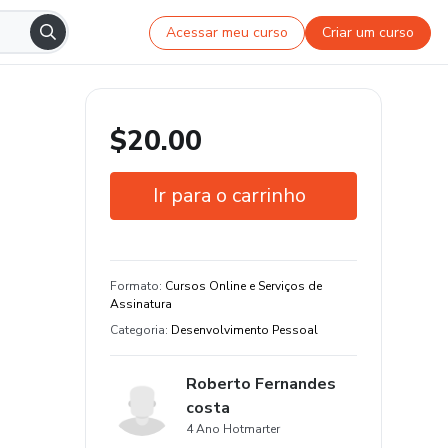
Acessar meu curso
Criar um curso
$20.00
Ir para o carrinho
Garantia de 7 dias
Estude do seu jeito e em qualquer
Formato
:
Cursos Online e Serviços de
dispositivo
Assinatura
Categoria
:
Desenvolvimento Pessoal
Roberto Fernandes
costa
4 Ano Hotmarter