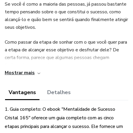
Se você é como a maioria das pessoas, já passou bastante
tempo pensando sobre o que constitui o sucesso, como
alcançá-lo e quão bem se sentirá quando finalmente atingir
seus objetivos.
Como passar da etapa de sonhar com o que você quer para
a etapa de alcançar esse objetivo e desfrutar dele? De
certa forma, parece que algumas pessoas chegam
facilmente ao auge do
Mostrar mais
sucesso.
Vantagens
Detalhes
Como você pode se tornar uma dessas pessoas?
1. Guia completo: O ebook "Mentalidade de Sucesso
O segredo é executar cinco etapas principais que ajudarão
você a atingir seus objetivos e a realizar o que se propuser
Cristal 165" oferece um guia completo com as cinco
a fazer.
etapas principais para alcançar o sucesso. Ele fornece um