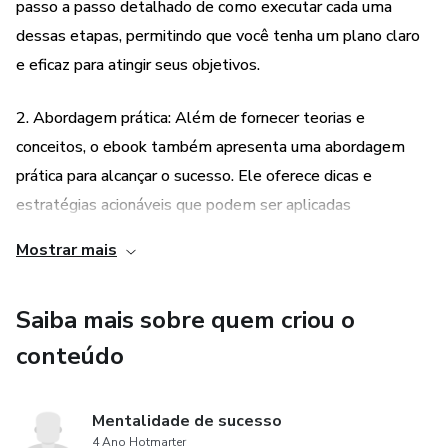
passo a passo detalhado de como executar cada uma
Neste ebook especial, mostrarei cada uma dessas etapas
dessas etapas, permitindo que você tenha um plano claro
essenciais e explicarei o que você precisa fazer para chegar
e eficaz para atingir seus objetivos.
onde deseja.
2. Abordagem prática: Além de fornecer teorias e
Vamos começar!
conceitos, o ebook também apresenta uma abordagem
prática para alcançar o sucesso. Ele oferece dicas e
estratégias acionáveis que podem ser aplicadas
imediatamente em sua vida e negócios, ajudando você a
Mostrar mais
obter resultados tangíveis.
Saiba mais sobre quem criou o
3. Baseado em experiências reais: O conteúdo do ebook é
baseado em experiências reais de pessoas que alcançaram
conteúdo
o sucesso em suas vidas. Ele compartilha histórias
inspiradoras e exemplos práticos de como essas pessoas
Mentalidade de sucesso
aplicaram as cinco etapas principais e alcançaram seus
4 Ano Hotmarter