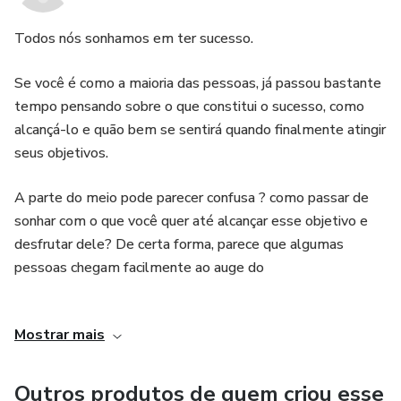
objetivos. Isso torna o conteúdo mais autêntico e confiável.
Todos nós sonhamos em ter sucesso.
4. Acessível e conveniente: Sendo um produto digital, o
Se você é como a maioria das pessoas, já passou bastante
ebook pode ser acessado e lido em qualquer dispositivo
tempo pensando sobre o que constitui o sucesso, como
eletrônico, como smartphones, tablets e computadores.
alcançá-lo e quão bem se sentirá quando finalmente atingir
Isso permite que você tenha acesso ao conteúdo a
seus objetivos.
qualquer momento e em qualquer lugar, tornando-o
conveniente para o seu estilo de vida ocupado.
A parte do meio pode parecer confusa ? como passar de
sonhar com o que você quer até alcançar esse objetivo e
5. Suporte adicional: Além do ebook, você também terá
desfrutar dele? De certa forma, parece que algumas
acesso a suporte adicional, como materiais
pessoas chegam facilmente ao auge do
complementares, recursos extras e possivelmente um
sucesso.
grupo exclusivo de discussão ou comunidade online. Isso
Mostrar mais
proporciona um ambiente de apoio e troca de ideias, onde
Como você pode se tornar uma dessas pessoas?
você pode obter suporte adicional e se conectar com
Outros produtos de quem criou esse
outras pessoas que estão em busca do sucesso.