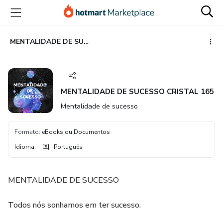
Ir
Ir
Ir
para
para
para
o
o
o
conteúdo
pagamento
rodapé
MENTALIDADE DE SUCESSO CRISTAL 165
principal
MENTALIDADE DE SUCESSO CRISTAL 165
Mentalidade de sucesso
Formato
:
eBooks ou Documentos
Idioma
:
Português
MENTALIDADE DE SUCESSO
Todos nós sonhamos em ter sucesso.