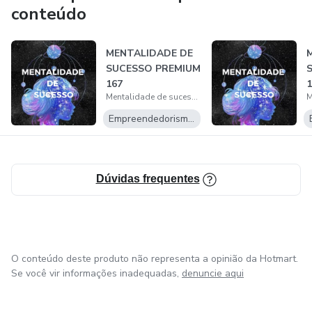
O segredo é executar cinco etapas principais que ajudarão
conteúdo
você a atingir seus objetivos e a realizar o que se propuser
a fazer.
MENTALIDADE DE
SUCESSO PREMIUM
Neste ebook especial, mostrarei cada uma dessas etapas
167
1
essenciais e explicarei o que você precisa fazer para chegar
Mentalidade de sucesso
onde deseja.
Empreendedorismo Digital
Vamos começar!
Dúvidas frequentes
O conteúdo deste produto não representa a opinião da Hotmart.
Se você vir informações inadequadas,
denuncie aqui