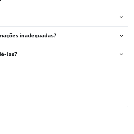
rmações inadequadas?
ê-las?