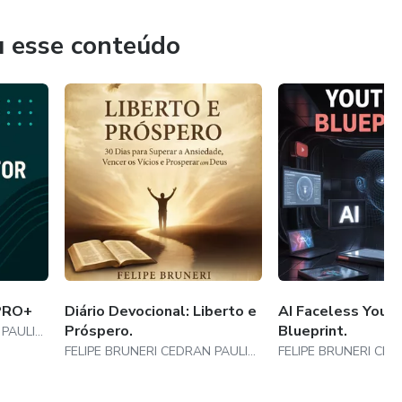
a e profissionalismo.
u esse conteúdo
 PRO+
Diário Devocional: Liberto e
AI Faceless YouT
Próspero.
Blueprint.
FELIPE BRUNERI CEDRAN PAULINO
FELIPE BRUNERI CEDRAN PAULINO