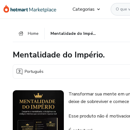
Ir
Ir
Ir
Categorias
para
para
para
o
o
o
conteúdo
pagamento
rodapé
Home
Mentalidade do Império.
principal
Mentalidade do Império.
Português
Transformar sua mente em uma
deixe de sobreviver e comece a
Esse produto não é motivacion