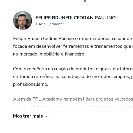
FELIPE BRUNERI CEDRAN PAULINO
1 Ano Hotmarter
Felipe Bruneri Cedran Paulino é empreendedor, criador d
focada em desenvolver ferramentas e treinamentos que
no mercado imobiliário e financeiro.
Com experiência na criação de produtos digitais, platafor
se tornou referência na construção de métodos simples, p
profissionalismo.
Além da FPL Academy, também lidera projetos voltados 
objetivo de facilitar processos e entregar recursos que a
precisam de direção.
Mostrar mais
Hoje, dedica seu trabalho a criar ferramentas como o Cor