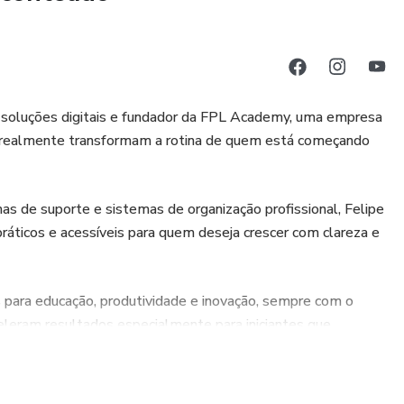
e soluções digitais e fundador da FPL Academy, uma empresa
 realmente transformam a rotina de quem está começando
mas de suporte e sistemas de organização profissional, Felipe
ráticos e acessíveis para quem deseja crescer com clareza e
para educação, produtividade e inovação, sempre com o
celeram resultados especialmente para iniciantes que
retor PRO+, oferecendo estrutura, rotina e suporte para