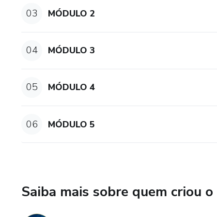
MÓDULO 2 - O PAPEL DA
03
MÓDULO 2
MÓDULO 3 - IMAGEM PES
04
MÓDULO 3
MÓDULO 4 - COMO PLANEJ
MÓDULO 5 - FERRAMENTA
05
MÓDULO 4
VOCÊ MEDIRÁ SUAS LIVES
UMA AGENDA SEMANAL, 
06
MÓDULO 5
TÉCNICAS PARA MELHORA
CERTOS DENTRO DAS LIVE
BENEFÍCIOS.
SEU SUCESSO COMEÇA C
Saiba mais sobre quem criou o