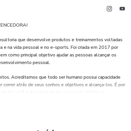
VENCEDORA!
oria que desenvolve produtos e treinamentos voltadas
 e na vida pessoal e no e-sports. Foi criada em 2017 por
 tem como principal objetivo ajudar as pessoas alcançar os
desenvolvimento pessoal.
feitos. Acreditamos que todo ser humano possui capacidade
r correr atrás de seus sonhos e objetivos e alcança-los. É por
judar você a desenvolver seu potencial máximo e
objetivos e a tão sonhada vida cheio de condições e