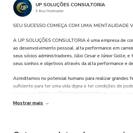
UP SOLUÇÕES CONSULTORIA
5 Ano Hotmarter
SEU SUCESSO COMEÇA COM UMA MENTALIDADE 
A UP SOLUÇÕES CONSULTORIA é uma empresa de consult
ao desenvolvimento pessoal, alta performance em carreira
seus sócios administradores, Júlio Cesar e Júnior Golle, e
seus sonhos e objetivos através da alta performance e 
Acreditamos no potencial humano para realizar grandes 
suficiente para ter uma vida digna e ter condições de pode
isso que a UP SOLUÇÕES CONSULTORIA foi criada, para a
conquistar através da alta performance os tão almejados 
Mostrar mais
oportunidades.
Vem com a gente!