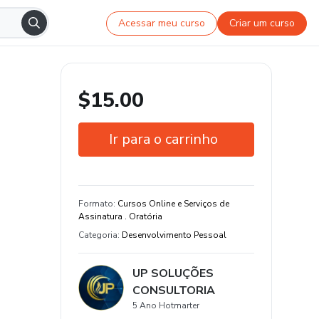
Acessar meu curso
Criar um curso
$15.00
Ir para o carrinho
Garantia de 7 dias
Estude do seu jeito e em qualquer
Formato
:
Cursos Online e Serviços de
dispositivo
Assinatura . Oratória
Categoria
:
Desenvolvimento Pessoal
19 aula de conteúdo original
UP SOLUÇÕES
CONSULTORIA
5 Ano Hotmarter