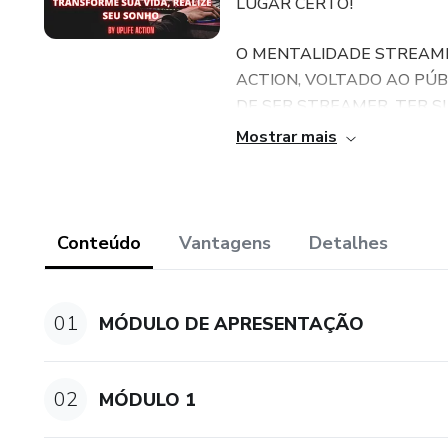
LUGAR CERTO!
O MENTALIDADE STREAME
ACTION, VOLTADO AO PÚ
DE SER STREAMER, TER 
DOS GAMES COMO, POR EXE
Mostrar mais
PARA AQUELES QUE QUER
TAMBÉM.
O TREINAMENTO É DIVIDID
Conteúdo
Vantagens
Detalhes
APOIO COMPLETO EM PDF
OS MÓDULOS SÃO:
01
MÓDULO DE APRESENTAÇÃO
APRESENTAÇÃO
02
MÓDULO 1
MÓDULO 1 - A VERDADE 