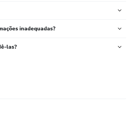
rmações inadequadas?
ê-las?