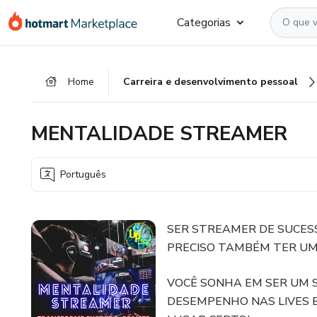
Ir
Ir
Ir
Categorias
para
para
para
o
o
o
conteúdo
pagamento
rodapé
Home
Carreira e desenvolvimento pessoal
principal
MENTALIDADE STREAMER
Português
SER STREAMER DE SUCES
PRECISO TAMBÉM TER U
VOCÊ SONHA EM SER UM 
DESEMPENHO NAS LIVES E