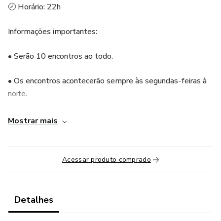
🕗 Horário: 22h
Informações importantes:
• Serão 10 encontros ao todo.
• Os encontros acontecerão sempre às segundas-feiras à
noite.
• As aulas serão ao vivo, mas também ficarão gravadas.
Mostrar mais
• As gravações ficarão disponíveis na plataforma Hotmart.
Acessar produto comprado
• Os encontros acontecerão pelo Google Meet.
• Os links de acesso (do Google Meet) para os nossos
Detalhes
encontros serão disponibilizados semanalmente em sua
conta da Hotmart.