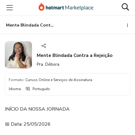
Ir
Ir
Ir
para
para
para
o
o
o
conteúdo
pagamento
rodapé
Mente Blindada Contra a Rejeição
principal
Mente Blindada Contra a Rejeição
Pra. Débora
Formato
:
Cursos Online e Serviços de Assinatura
Idioma
:
Português
INÍCIO DA NOSSA JORNADA
📅 Data: 25/05/2026