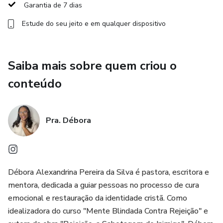
Garantia de 7 dias
• Após o início das aulas, o cronograma mensal será
Estude do seu jeito e em qualquer dispositivo
enviado.
• Teremos um grupo no WhatsApp para compartilhar
Saiba mais sobre quem criou o
todas as informações.
conteúdo
📞 Dúvidas:
Pra. Débora
Entre em contato pelo WhatsApp: (11) 97682-0855. ‎
Sobre a Jornada:
Mente Blindada Contra a Rejeição é uma jornada
Débora Alexandrina Pereira da Silva é pastora, escritora e
transformadora projetada para ajudar indivíduos a superar
mentora, dedicada a guiar pessoas no processo de cura
os efeitos negativos da rejeição em suas vidas. Este
emocional e restauração da identidade cristã. Como
programa abrangente oferece ferramentas poderosas para
idealizadora do curso "Mente Blindada Contra Rejeição" e