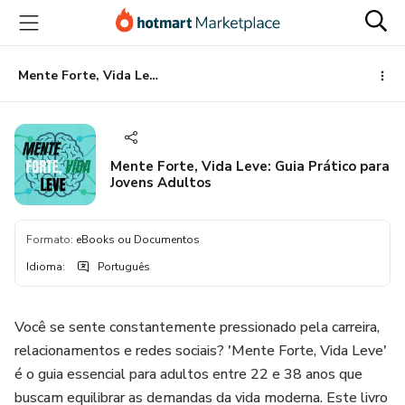
Ir
Ir
Ir
para
para
para
o
o
o
conteúdo
pagamento
rodapé
Mente Forte, Vida Leve: Guia Prático para Jovens Adultos
principal
Mente Forte, Vida Leve: Guia Prático para
Jovens Adultos
Formato
:
eBooks ou Documentos
Idioma
:
Português
Você se sente constantemente pressionado pela carreira,
relacionamentos e redes sociais? 'Mente Forte, Vida Leve'
é o guia essencial para adultos entre 22 e 38 anos que
buscam equilibrar as demandas da vida moderna. Este livro