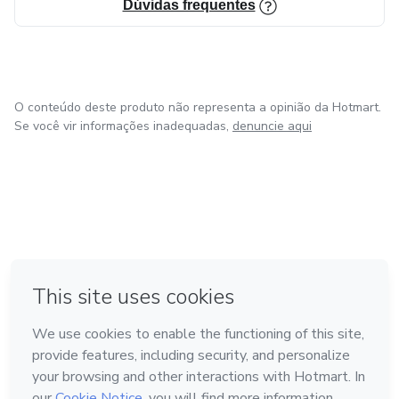
Dúvidas frequentes
O conteúdo deste produto não representa a opinião da Hotmart.
Se você vir informações inadequadas,
denuncie aqui
em Amsterdam
em Madrid
em Bogotá
Feito com
❤
em Belo Horizonte
na Cidade do México
Conheça a Hotmart